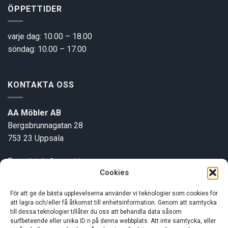
ÖPPETTIDER
varje dag: 10.00 – 18.00
söndag: 10.00 – 17.00
KONTAKTA OSS
AA Möbler AB
Bergsbrunnagatan 28
753 23 Uppsala
E-post:
info@aamobler.se
Cookies
Tel: 018-18 18 51
För att ge de bästa upplevelserna använder vi teknologier som cookies för
att lagra och/eller få åtkomst till enhetsinformation. Genom att samtycka
INFORMATION
till dessa teknologier tillåter du oss att behandla data såsom
surfbeteende eller unika ID:n på denna webbplats. Att inte samtycka, eller