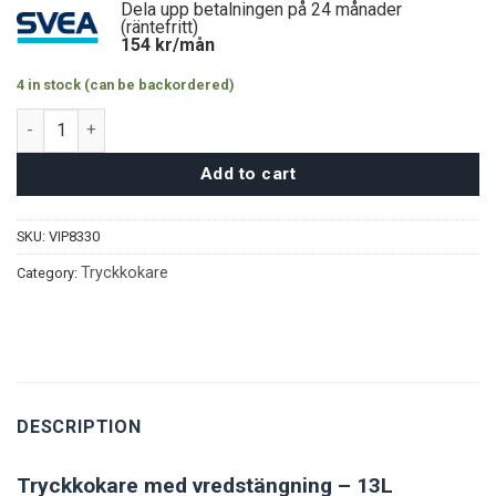
Dela upp betalningen på 24 månader
(räntefritt)
154
kr/mån
4 in stock (can be backordered)
Tryckkokare med vred 13L quantity
Add to cart
SKU:
VIP8330
Tryckkokare
Category:
DESCRIPTION
Tryckkokare med vredstängning – 13L