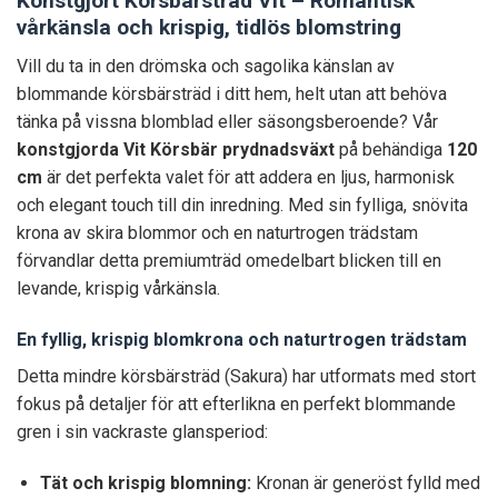
Konstgjort Körsbärsträd Vit – Romantisk
vårkänsla och krispig, tidlös blomstring
Vill du ta in den drömska och sagolika känslan av
blommande körsbärsträd i ditt hem, helt utan att behöva
tänka på vissna blomblad eller säsongsberoende? Vår
konstgjorda Vit Körsbär prydnadsväxt
på behändiga
120
cm
är det perfekta valet för att addera en ljus, harmonisk
och elegant touch till din inredning. Med sin fylliga, snövita
krona av skira blommor och en naturtrogen trädstam
förvandlar detta premiumträd omedelbart blicken till en
levande, krispig vårkänsla.
En fyllig, krispig blomkrona och naturtrogen trädstam
Detta mindre körsbärsträd (Sakura) har utformats med stort
fokus på detaljer för att efterlikna en perfekt blommande
gren i sin vackraste glansperiod:
Tät och krispig blomning:
Kronan är generöst fylld med