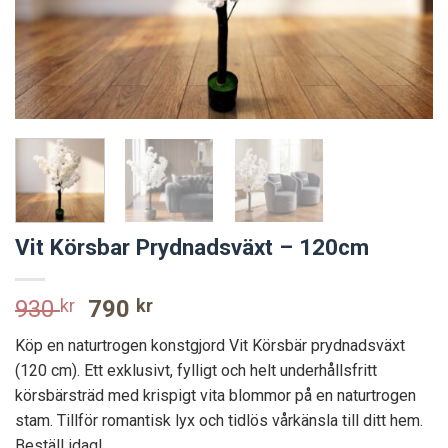
Vit Körsbar Prydnadsväxt – 120cm
Original
Current
930
kr
790
kr
price
price
Köp en naturtrogen konstgjord Vit Körsbär prydnadsväxt
was:
is:
(120 cm). Ett exklusivt, fylligt och helt underhållsfritt
930 kr.
790 kr.
körsbärsträd med krispigt vita blommor på en naturtrogen
stam. Tillför romantisk lyx och tidlös vårkänsla till ditt hem.
Beställ idag!