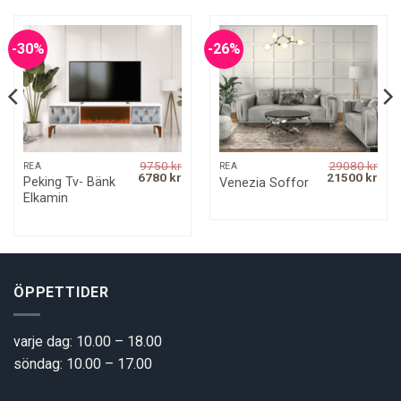
-30%
-26%
9750
kr
29080
kr
REA
REA
rrent
Original
Current
Original
Curr
6780
kr
21500
kr
Peking Tv- Bänk
Venezia Soffor
ice
price
price
price
pric
Elkamin
was:
is:
was:
is:
00 kr.
9750 kr.
6780 kr.
29080 kr.
2150
ÖPPETTIDER
varje dag: 10.00 – 18.00
söndag: 10.00 – 17.00