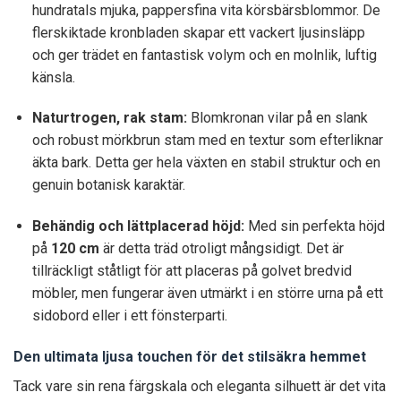
hundratals mjuka, pappersfina vita körsbärsblommor. De
flerskiktade kronbladen skapar ett vackert ljusinsläpp
och ger trädet en fantastisk volym och en molnlik, luftig
känsla.
Naturtrogen, rak stam:
Blomkronan vilar på en slank
och robust mörkbrun stam med en textur som efterliknar
äkta bark. Detta ger hela växten en stabil struktur och en
genuin botanisk karaktär.
Behändig och lättplacerad höjd:
Med sin perfekta höjd
på
120 cm
är detta träd otroligt mångsidigt. Det är
tillräckligt ståtligt för att placeras på golvet bredvid
möbler, men fungerar även utmärkt i en större urna på ett
sidobord eller i ett fönsterparti.
Den ultimata ljusa touchen för det stilsäkra hemmet
Tack vare sin rena färgskala och eleganta silhuett är det vita