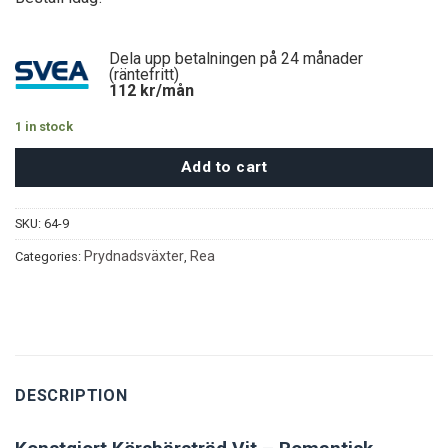
Dela upp betalningen på 24 månader
(räntefritt)
112
kr/mån
1 in stock
Add to cart
SKU:
64-9
Prydnadsväxter
Rea
Categories:
,
DESCRIPTION