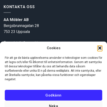
KONTAKTA OSS
AA Möbler AB
Bergsbrunnagatan 28
753 23 Uppsala
E-post:
info@aamobler.se
Cookies
Tel: 018-18 18 51
För att ge de bästa upplevelserna använder vi teknologier som cookies för
att lagra och/eller få åtkomst till enhetsinformation. Genom att samtycka
INFORMATION
till dessa teknologier tillåter du oss att behandla data såsom
surfbeteende eller unika ID:n på denna webbplats. Att inte samtycka, eller
att återkalla samtycke, kan påverka vissa funktioner och egenskaper
Om oss
negativt.
Kundservice
Godkänn
Neka
Visa
MasterCard
Swish