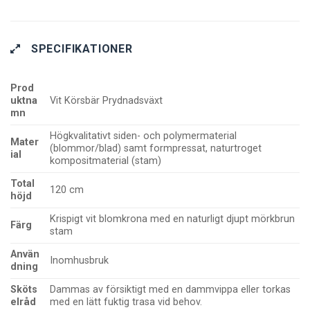
SPECIFIKATIONER
Prod
uktna
Vit Körsbär Prydnadsväxt
mn
Högkvalitativt siden- och polymermaterial
Mater
(blommor/blad) samt formpressat, naturtroget
ial
kompositmaterial (stam)
Total
120 cm
höjd
Krispigt vit blomkrona med en naturligt djupt mörkbrun
Färg
stam
Använ
Inomhusbruk
dning
Sköts
Dammas av försiktigt med en dammvippa eller torkas
elråd
med en lätt fuktig trasa vid behov.