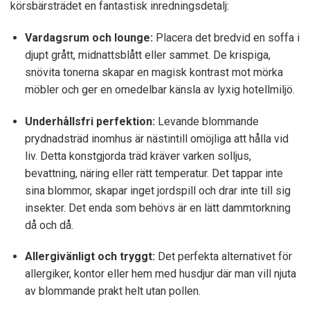
körsbärsträdet en fantastisk inredningsdetalj:
Vardagsrum och lounge:
Placera det bredvid en soffa i
djupt grått, midnattsblått eller sammet. De krispiga,
snövita tonerna skapar en magisk kontrast mot mörka
möbler och ger en omedelbar känsla av lyxig hotellmiljö.
Underhållsfri perfektion:
Levande blommande
prydnadsträd inomhus är nästintill omöjliga att hålla vid
liv. Detta konstgjorda träd kräver varken solljus,
bevattning, näring eller rätt temperatur. Det tappar inte
sina blommor, skapar inget jordspill och drar inte till sig
insekter. Det enda som behövs är en lätt dammtorkning
då och då.
Allergivänligt och tryggt:
Det perfekta alternativet för
allergiker, kontor eller hem med husdjur där man vill njuta
av blommande prakt helt utan pollen.