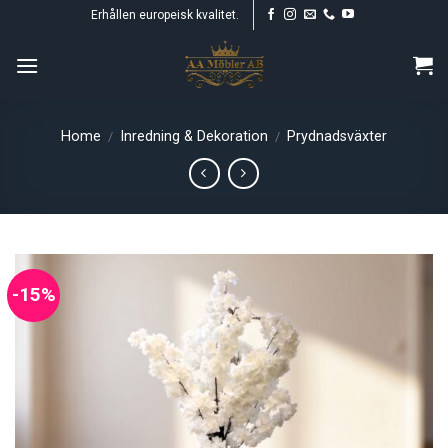
Skip
Erhållen europeisk kvalitet.
to
content
Home
Inredning & Dekoration
Prydnadsväxter
/
/
-15%