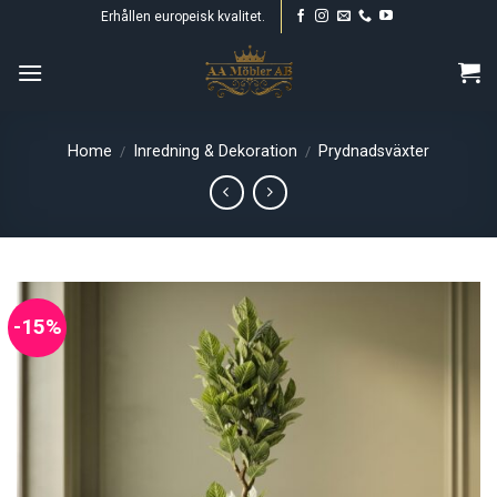
Skip
Erhållen europeisk kvalitet.
to
content
Home
Inredning & Dekoration
Prydnadsväxter
/
/
-15%