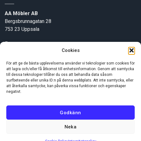
AA Möbler AB
Bergsbrunnagatan 28
753 23 Uppsala
E-post:
info@aamobler.se
Cookies
Tel: 018-18 18 51
För att ge de bästa upplevelserna använder vi teknologier som cookies för
att lagra och/eller få åtkomst till enhetsinformation. Genom att samtycka
INFORMATION
till dessa teknologier tillåter du oss att behandla data såsom
surfbeteende eller unika ID:n på denna webbplats. Att inte samtycka, eller
att återkalla samtycke, kan påverka vissa funktioner och egenskaper
negativt.
Om oss
Kundservice
Godkänn
Neka
Visa
MasterCard
Swish
(SE)