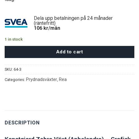
Dela upp betalningen på 24 månader
(räntefritt)
106
kr/mån
1 in stock
Add to cart
SKU:
64-3
Prydnadsväxter
Rea
Categories:
,
DESCRIPTION