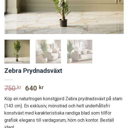
Zebra Prydnadsväxt
Original
Current
750
kr
640
kr
price
price
Köp en naturtrogen konstgjord Zebra prydnadsväxt på stam
was:
is:
(143 cm). En exklusiv, mönstrad och helt underhållsfri
750 kr.
640 kr.
konstväxt med karakteristiska randiga blad som tillför
grafisk elegans till vardagsrum, hörn och kontor. Beställ
idag!