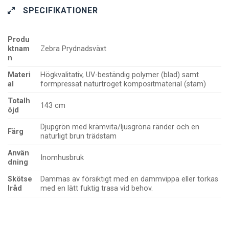
SPECIFIKATIONER
Produ
ktnam
Zebra Prydnadsväxt
n
Materi
Högkvalitativ, UV-beständig polymer (blad) samt
al
formpressat naturtroget kompositmaterial (stam)
Totalh
143 cm
öjd
Djupgrön med krämvita/ljusgröna ränder och en
Färg
naturligt brun trädstam
Använ
Inomhusbruk
dning
Skötse
Dammas av försiktigt med en dammvippa eller torkas
lråd
med en lätt fuktig trasa vid behov.