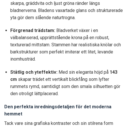
skarpa, gräddvita och ljust gröna ränder längs
bladnerverna. Bladens vaxartade glans och strukturerade
yta gör dem slående naturtrogna.
Förgrenad trädstam:
Bladverket växer i en
välbalanserad, upprättstående krona på en robust,
texturerad mittstam. Stammen har realistiska knölar och
barkstrukturer som perfekt imiterar ett litet, levande
inomhusträd.
Ståtlig och yteffektiv:
Med sin eleganta höjd på
143
cm
skapar trädet ett vertikalt blickfång som lyfter
rummets rymd, samtidigt som den smala silhuetten gör
den otroligt lättplacerad.
Den perfekta inredningsdetaljen för det moderna
hemmet
Tack vare sina grafiska kontraster och sin stilrena form