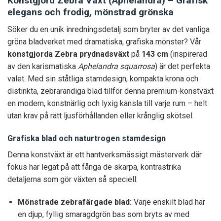
Konstgjord Zebra Växt (Aphelandra) – Grafisk
elegans och frodig, mönstrad grönska
Söker du en unik inredningsdetalj som bryter av det vanliga
gröna bladverket med dramatiska, grafiska mönster? Vår
konstgjorda Zebra prydnadsväxt
på
143 cm
(inspirerad
av den karismatiska
Aphelandra squarrosa
) är det perfekta
valet. Med sin ståtliga stamdesign, kompakta krona och
distinkta, zebrarandiga blad tillför denna premium-konstväxt
en modern, konstnärlig och lyxig känsla till varje rum – helt
utan krav på rätt ljusförhållanden eller krånglig skötsel.
Grafiska blad och naturtrogen stamdesign
Denna konstväxt är ett hantverksmässigt mästerverk där
fokus har legat på att fånga de skarpa, kontrastrika
detaljerna som gör växten så speciell:
Mönstrade zebrafärgade blad:
Varje enskilt blad har
en djup, fyllig smaragdgrön bas som bryts av med