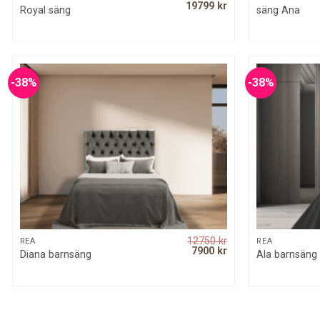
Original
Current
19799
kr
Royal säng
säng Ana
price
price
was:
is:
28500 kr.
19799 kr.
-38%
-38%
12750
kr
QUICK VIEW
REA
REA
Original
Current
7900
kr
Diana barnsäng
Ala barnsäng
price
price
was:
is:
12750 kr.
7900 kr.