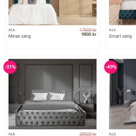
17600
kr
QUICK VIEW
REA
REA
Original
Current
9800
kr
Minas säng
Smart säng
price
price
was:
is:
17600 kr.
9800 kr.
-31%
-49%
28500
kr
QUICK VIEW
REA
REA