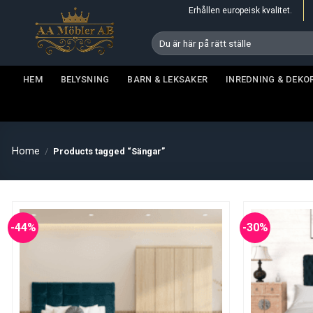
Skip
Erhållen europeisk kvalitet.
to
Search
content
for:
HEM
BELYSNING
BARN & LEKSAKER
INREDNING & DEKO
Home
/
Products tagged “Sängar”
-44%
-30%