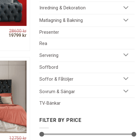
Inredning & Dekoration
Matlagning & Bakning
28600
kr
Presenter
Original
Current
19799
kr
price
price
Rea
was:
is:
28600 kr.
19799 kr.
Servering
Soffbord
Soffor & Fåtöljer
Sovrum & Sängar
TV-Bänkar
FILTER BY PRICE
12750
kr