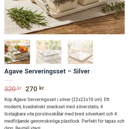
Agave Serveringsset – Silver
Original
Current
320
kr
270
kr
price
price
Köp Agave Serveringsset i silver (22x22x10 cm). Ett
was:
is:
modernt, kvadratiskt snackset med silverstativ, 4
320 kr.
270 kr.
löstagbara vita porslinsskålar med bred silverkant och 4
medföljande genomskinliga plastlock. Perfekt för tapas och
dipp. Beställ idag!