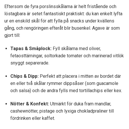
Eftersom de fyra porslinsskålarna är helt fristående och
löstagbara är setet fantastiskt praktiskt: du kan enkelt lyfta
ur en enskild skål för att fylla på snacks under kvällens
gång, och rengöringen efteråt blir busenkel. Agave är som
gjort till:
Tapas & Småplock:
Fyll skålarna med oliver,
fetaosttärningar, soltorkade tomater och marinerad vitlök
snyggt separerade.
Chips & Dipp:
Perfekt att placera i mitten av bordet där
en eller två skålar rymmer dippsåser (som guacamole
och salsa) och de andra fylls med tortillachips eller kex.
Nötter & Konfekt:
Utmärkt för duka fram mandlar,
cashewnötter, pistage och lyxiga chokladpraliner till
fördrinken eller kaffet.