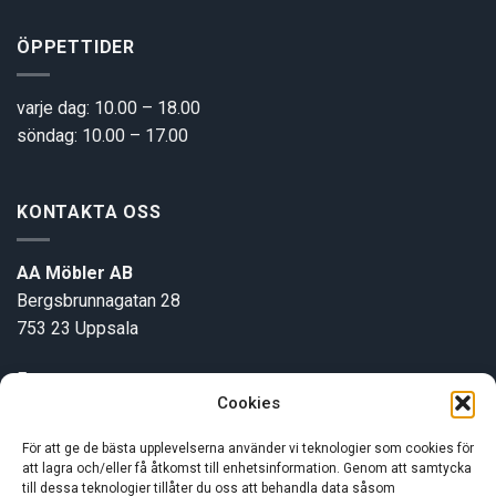
ÖPPETTIDER
varje dag: 10.00 – 18.00
söndag: 10.00 – 17.00
KONTAKTA OSS
AA Möbler AB
Bergsbrunnagatan 28
753 23 Uppsala
E-post:
info@aamobler.se
Cookies
Tel: 018-18 18 51
För att ge de bästa upplevelserna använder vi teknologier som cookies för
att lagra och/eller få åtkomst till enhetsinformation. Genom att samtycka
INFORMATION
till dessa teknologier tillåter du oss att behandla data såsom