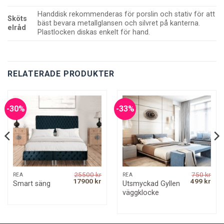
Handdisk rekommenderas för porslin och stativ för att
Sköts
bäst bevara metallglansen och silvret på kanterna.
elråd
Plastlocken diskas enkelt för hand.
RELATERADE PRODUKTER
-30%
-33%
25500
kr
750
kr
REA
REA
rrent
Original
Current
Original
Curr
17900
kr
499
kr
Utsmyckad Gyllen
Smart säng
ice
price
price
price
pric
väggklocke
was:
is:
was:
is:
50 kr.
25500 kr.
17900 kr.
750 kr.
499 