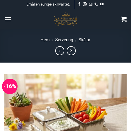
Skip
Erhållen europeisk kvalitet.
to
content
Hem
Servering
Skålar
/
/
-16%