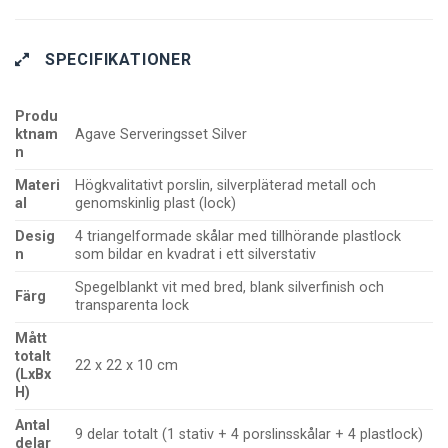
SPECIFIKATIONER
Produ
ktnam
Agave Serveringsset Silver
n
Materi
Högkvalitativt porslin, silverpläterad metall och
al
genomskinlig plast (lock)
Desig
4 triangelformade skålar med tillhörande plastlock
n
som bildar en kvadrat i ett silverstativ
Spegelblankt vit med bred, blank silverfinish och
Färg
transparenta lock
Mått
totalt
22 x 22 x 10 cm
(LxBx
H)
Antal
9 delar totalt (1 stativ + 4 porslinsskålar + 4 plastlock)
delar