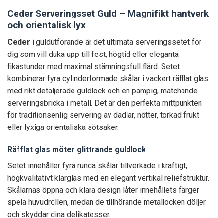
Ceder Serveringsset Guld – Magnifikt hantverk
och orientalisk lyx
Ceder
i guldutförande är det ultimata serveringssetet för
dig som vill duka upp till fest, högtid eller eleganta
fikastunder med maximal stämningsfull flärd. Setet
kombinerar fyra cylinderformade skålar i vackert räfflat glas
med rikt detaljerade guldlock och en pampig, matchande
serveringsbricka i metall. Det är den perfekta mittpunkten
för traditionsenlig servering av dadlar, nötter, torkad frukt
eller lyxiga orientaliska sötsaker.
Räfflat glas möter glittrande guldlock
Setet innehåller fyra runda skålar tillverkade i kraftigt,
högkvalitativt klarglas med en elegant vertikal reliefstruktur.
Skålarnas öppna och klara design låter innehållets färger
spela huvudrollen, medan de tillhörande metallocken döljer
och skyddar dina delikatesser.