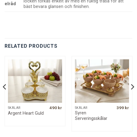
locken torkas enkelt av med en fuktig trasa för att
elråd
bäst bevara glansen och finishen.
RELATED PRODUCTS
490
kr
399
kr
SKÅLAR
SKÅLAR
Syren
Argent Heart Guld
Serveringsskålar