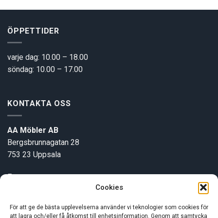
ÖPPETTIDER
varje dag: 10.00 – 18.00
söndag: 10.00 – 17.00
KONTAKTA OSS
AA Möbler AB
Bergsbrunnagatan 28
753 23 Uppsala
E-post:
info@aamobler.se
Cookies
Tel: 018-18 18 51
För att ge de bästa upplevelserna använder vi teknologier som cookies för
att lagra och/eller få åtkomst till enhetsinformation. Genom att samtycka