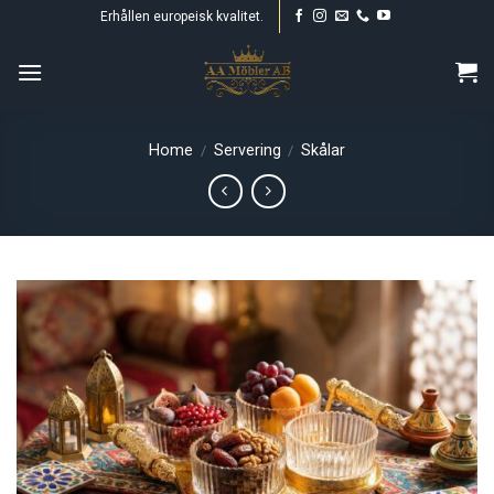
Skip
Erhållen europeisk kvalitet.
to
content
Home
Servering
Skålar
/
/