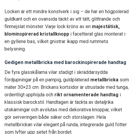
Locken är ett mindre konstverk i sig – de har en högpolerad
guldkant och en ovansida täckt av ett tätt, glittrande och
finmejslat mönster. Varje lock kröns av en
majestätisk,
blominspirerad kristallknopp
i facetterat glas monterat i
en gyllene bas, vilket gnistrar ikapp med rummets
belysning.
Gedigen metallbricka med barockinspirerade handtag
De fyra glasskålarna vilar stadigt i skräddarsydda
fördjupningar på en pampig, guldpläterad
metallbricka
som
mäter 30×23 cm. Brickans kortsidor är utrustade med tunga,
ordentligt upphöjda och
rikt ornamenterade handtag
i
klassisk barockstil. Handtagen är täckta av detaljrika
utskärningar och avslutas med dekorativa knoppar, vilket
gör serveringen både säker och storslagen. Hela
metallbrickan vilar elegant på runda, integrerade guld fötter
som lyfter upp setet från bordet.