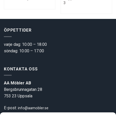
ice
price
price
price
pric
3
was:
is:
was:
is:
500 kr.
12750 kr.
7850 kr.
700 kr.
499 
ÖPPETTIDER
varje dag: 10.00 – 18.00
söndag: 10.00 – 17.00
KONTAKTA OSS
AA Möbler AB
Bergsbrunnagatan 28
753 23 Uppsala
E-post:
info@aamobler.se
Tel: 018-18 18 51