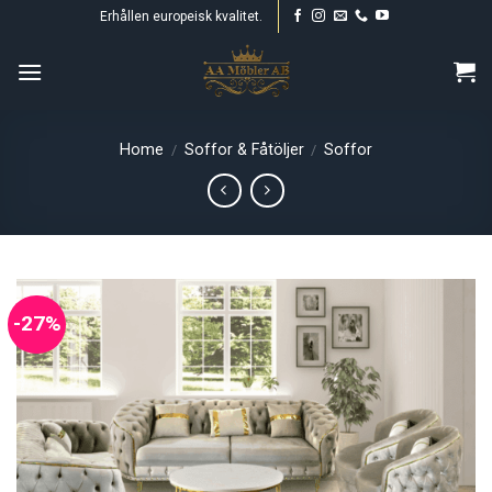
Skip
Erhållen europeisk kvalitet.
to
content
Home
Soffor & Fåtöljer
Soffor
/
/
-27%