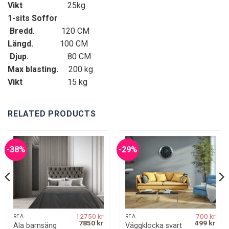
Vikt
25kg
1-sits Soffor
Bredd.
120 CM
Längd.
100 CM
Djup.
80 CM
Max blasting.
200 kg
Vikt
15 kg
RELATED PRODUCTS
-38%
-29%
12750
kr
700
kr
REA
REA
rrent
Original
Current
Original
Curr
7850
kr
499
kr
Väggklocka svart
Ala barnsäng