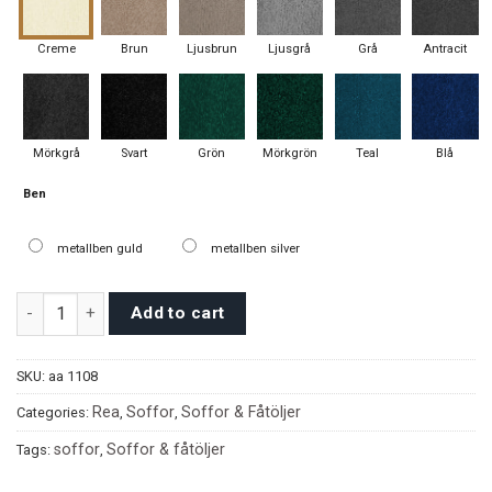
Creme
Brun
Ljusbrun
Ljusgrå
Grå
Antracit
Mörkgrå
Svart
Grön
Mörkgrön
Teal
Blå
Ben
metallben guld
metallben silver
Athene Soffor quantity
Add to cart
SKU:
aa 1108
Rea
Soffor
Soffor & Fåtöljer
Categories:
,
,
soffor
Soffor & fåtöljer
Tags:
,