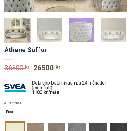
Athene Soffor
Original
Current
36500
kr
26500
kr
price
price
was:
is:
Dela upp betalningen på 24 månader
36500 kr.
26500 kr.
(räntefritt)
1183
kr/mån
4 in stock
Färg