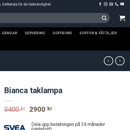
u. Delbetala för din bekvämlighet.
& SÄNGAR
SERVERING
SOFFBORD
SOFFOR & FÅTÖLJER
Bianca taklampa
Original
Current
3400
kr
2900
kr
price
price
was:
is:
Dela upp betalningen på 24 månader
(räntefritt)