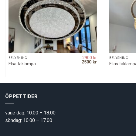
2900
kr
SNABBKOLL
BELYSNING
BELYSNING
rrent
Original
Current
2500
kr
Elsa taklampa
Elias taklamp
ice
price
price
was:
is:
00 kr.
2900 kr.
2500 kr.
ÖPPETTIDER
varje dag: 10.00 – 18.00
söndag: 10.00 – 17.00