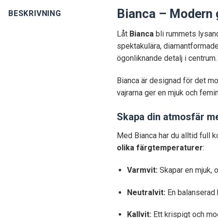
Bianca – Modern g
BESKRIVNING
Låt
Bianca
bli rummets lysand
spektakulära, diamantformade 
ögonliknande detalj i centrum.
Bianca är designad för det m
vajrarna ger en mjuk och femini
Skapa din atmosfär me
Med Bianca har du alltid full 
olika färgtemperaturer
:
Varmvit:
Skapar en mjuk, o
Neutralvit:
En balanserad be
Kallvit:
Ett krispigt och mo