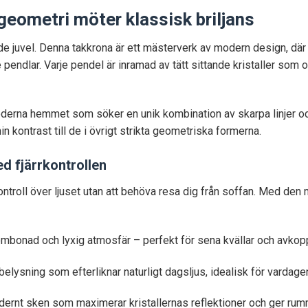
eometri möter klassisk briljans
e juvel. Denna takkrona är ett mästerverk av modern design, där 
pendlar. Varje pendel är inramad av tätt sittande kristaller som
oderna hemmet som söker en unik kombination av skarpa linjer o
n kontrast till de i övrigt strikta geometriska formerna.
d fjärrkontrollen
kontroll över ljuset utan att behöva resa dig från soffan. Med de
mbonad och lyxig atmosfär – perfekt för sena kvällar och avkopp
lysning som efterliknar naturligt dagsljus, idealisk för vardagens
dernt sken som maximerar kristallernas reflektioner och ger rumm