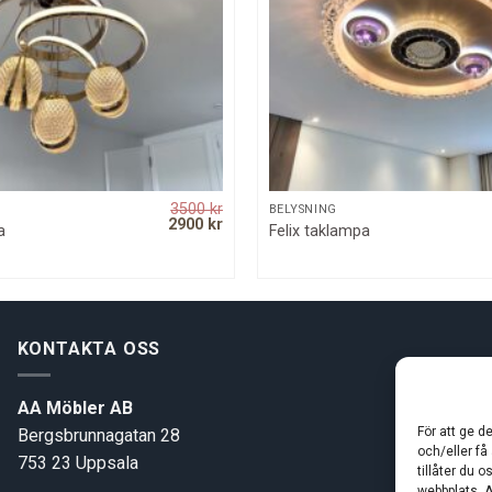
3500
kr
SNABBKOLL
SNABBKOLL
BELYSNING
Original
Current
2900
kr
a
Felix taklampa
price
price
was:
is:
3500 kr.
2900 kr.
KONTAKTA OSS
AA Möbler AB
För att ge d
Bergsbrunnagatan 28
och/eller få
753 23 Uppsala
tillåter du 
webbplats. A