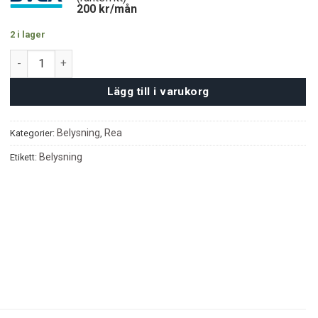
3400 kr.
2900 kr.
200
kr/mån
2 i lager
Bianca taklampa mängd
Lägg till i varukorg
Belysning
Rea
Kategorier:
,
Belysning
Etikett: