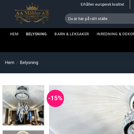
Skip
Erhållen europeisk kvalitet.
to
Sök
content
efter:
HEM
BELYSNING
BARN & LEKSAKER
INREDNING & DEKO
Hem
Belysning
/
-15%