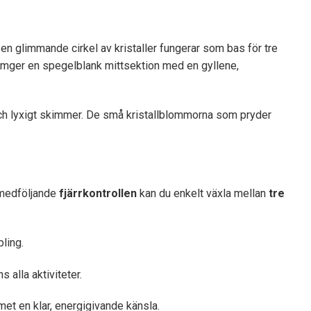
en glimmande cirkel av kristaller fungerar som bas för tre
 omger en spegelblank mittsektion med en gyllene,
ch lyxigt skimmer. De små kristallblommorna som pryder
n medföljande
fjärrkontrollen
kan du enkelt växla mellan
tre
ling.
 alla aktiviteter.
et en klar, energigivande känsla.