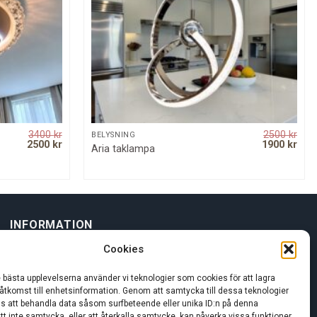
3400
kr
2500
kr
SNABBKOLL
BELYSNING
Original
Current
Original
Curr
2500
kr
1900
kr
Aria taklampa
price
price
price
pric
was:
is:
was:
is:
3400 kr.
2500 kr.
2500 kr.
1900
INFORMATION
Cookies
Om oss
e bästa upplevelserna använder vi teknologier som cookies för att lagra
 åtkomst till enhetsinformation. Genom att samtycka till dessa teknologier
Kundservice
oss att behandla data såsom surfbeteende eller unika ID:n på denna
tt inte samtycka, eller att återkalla samtycke, kan påverka vissa funktioner