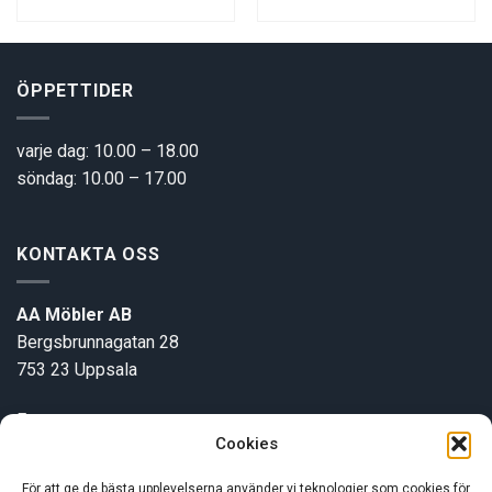
00 kr.
2500 kr.
1900 kr.
3400 kr.
2500
ÖPPETTIDER
varje dag: 10.00 – 18.00
söndag: 10.00 – 17.00
KONTAKTA OSS
AA Möbler AB
Bergsbrunnagatan 28
753 23 Uppsala
E-post:
info@aamobler.se
Cookies
Tel: 018-18 18 51
För att ge de bästa upplevelserna använder vi teknologier som cookies för