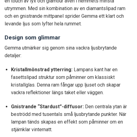
en touch av lyx och glamour även i hemmets minsta
utrymmen. Med sin kombination av en diamantslipad ram
och en gnistrande mittpanel sprider Gemma ett klart och
levande ljus som lyfter hela rummet.
Design som glimmar
Gemma utmärker sig genom sina vackra ljusbrytande
detaljer:
Kristallmönstrad ytterring:
Lampans kant har en
fasettslipad struktur som påminner om klassiskt
kristallglas. Denna ram fångar upp ljuset och skapar
vackra reflektioner längs taket eller väggen.
Gnistrande “Stardust”-diffusor:
Den centrala ytan är
beströdd med tusentals små ljusbrytande punkter. När
lampan tänds skapas en effekt som påminner om en
stjärnklar vinternatt.