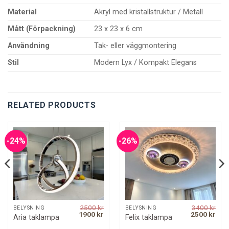
Material
Akryl med kristallstruktur / Metall
Mått (Förpackning)
23 x 23 x 6 cm
Användning
Tak- eller väggmontering
Stil
Modern Lyx / Kompakt Elegans
RELATED PRODUCTS
-24%
-26%
2500
kr
3400
kr
BELYSNING
BELYSNING
rrent
Original
Current
Original
Curr
1900
kr
2500
kr
Aria taklampa
Felix taklampa
ice
price
price
price
pric
was:
is:
was:
is: