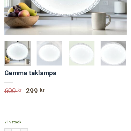
Gemma taklampa
Original
Current
600
kr
299
kr
price
price
was:
is:
600 kr.
299 kr.
7 in stock