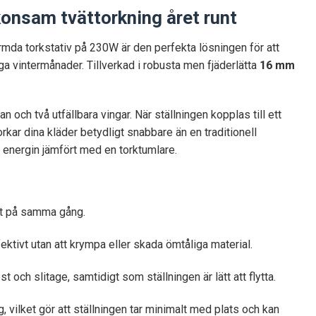
konsam tvättorkning året runt
rmda torkstativ på 230W är den perfekta lösningen för att
ga vintermånader. Tillverkad i robusta men fjäderlätta
16 mm
n och två utfällbara vingar. När ställningen kopplas till ett
rkar dina kläder betydligt snabbare än en traditionell
 energin jämfört med en torktumlare.
tt på samma gång.
ktivt utan att krympa eller skada ömtåliga material.
ch slitage, samtidigt som ställningen är lätt att flytta.
 vilket gör att ställningen tar minimalt med plats och kan