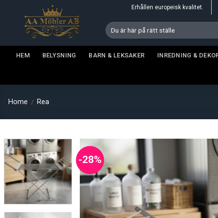
Skip
Erhållen europeisk kvalitet.
to
Search
content
for:
HEM
BELYSNING
BARN & LEKSAKER
INREDNING & DEKO
Home
Rea
/
-28%