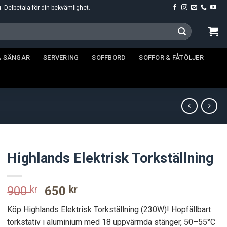
u. Delbetala för din bekvämlighet.
& SÄNGAR
SERVERING
SOFFBORD
SOFFOR & FÅTÖLJER
Highlands Elektrisk Torkställning
Original
Current
900
kr
650
kr
price
price
Köp Highlands Elektrisk Torkställning (230W)! Hopfällbart
was:
is:
torkstativ i aluminium med 18 uppvärmda stänger, 50–55°C