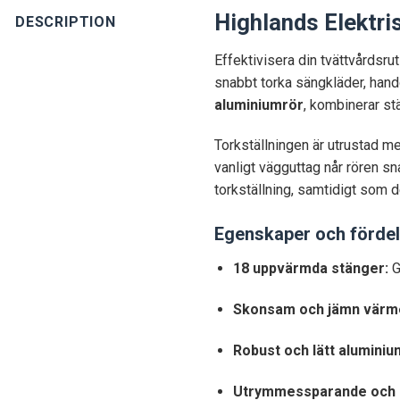
Highlands Elektri
DESCRIPTION
Effektivisera din tvättvårdsr
snabbt torka sängkläder, handd
aluminiumrör
, kombinerar st
Torkställningen är utrustad me
vanligt vägguttag når rören s
torkställning, samtidigt som 
Egenskaper och fördel
18 uppvärmda stänger:
G
Skonsam och jämn värme
Robust och lätt aluminiu
Utrymmessparande och h