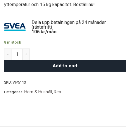
900 kr.
650 kr.
yttemperatur och 15 kg kapacitet. Beställ nu!
Dela upp betalningen på 24 månader
(räntefritt)
106
kr/mån
8 in stock
Highlands Elektrisk Torkställning quantity
Add to cart
SKU:
VIP5113
Hem & Hushåll
Rea
Categories:
,