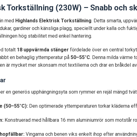
sk Torkställning (230W) – Snabb och s
utin med
Highlands Elektrisk Torkställning
. Detta smarta, uppvä
ukar, gardiner och känsliga plagg, speciellt under kalla och fukti
ällningen hög stabilitet med enkel hantering.
d totalt
18 uppvärmda stänger
fördelade över en central torkyta
nabbt en behaglig yttemperatur på
50–55°C
. Denna milda värme to
den är mycket mer skonsam mot textilierna och drar en bråkdel av
ar
er en generös upphängningsyta som rymmer en rejäl mängd tvä
 (50–55°C):
Den optimerade yttemperaturen torkar kläderna effe
m:
Konstruerad med hållbara 16 mm aluminiumrör som motstår rost o
opfällbar:
Vingarna och benen viks enkelt ihop efter användning,