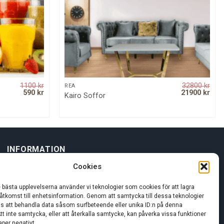
1100
kr
32800
kr
QUICK VIEW
REA
Original
Current
Original
Curr
590
kr
21900
kr
Kairo Soffor
price
price
price
pric
was:
is:
was:
is:
1100 kr.
590 kr.
32800 kr.
2190
INFORMATION
Cookies
Om oss
e bästa upplevelserna använder vi teknologier som cookies för att lagra
 åtkomst till enhetsinformation. Genom att samtycka till dessa teknologier
Kundservice
oss att behandla data såsom surfbeteende eller unika ID:n på denna
tt inte samtycka, eller att återkalla samtycke, kan påverka vissa funktioner
per negativt.