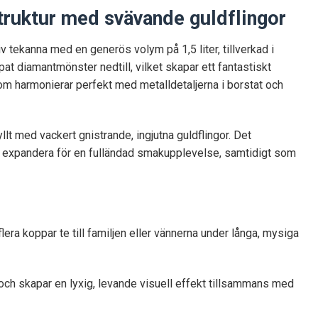
truktur med svävande guldflingor
v tekanna med en generös volym på 1,5 liter, tillverkad i
at diamantmönster nedtill, vilket skapar ett fantastiskt
om harmonierar perfekt med metalldetaljerna i borstat och
llt med vackert gnistrande, ingjutna guldflingor. Det
att expandera för en fulländad smakupplevelse, samtidigt som
flera koppar te till familjen eller vännerna under långa, mysiga
 och skapar en lyxig, levande visuell effekt tillsammans med