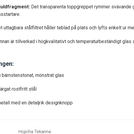
guldfragment:
Det transparenta toppgreppet rymmer svävande guld
sstartare.
 uttagbara stålfiltret håller teblad på plats och lyfts enkelt ur med
nan är tillverkad i högkvalitativt och temperaturbeständigt glas
ingen:
i bärnstenstonat, mönstrat glas
ärgat rostfritt stål
etall med en detaljrik designknopp
Hojicha Tekanna