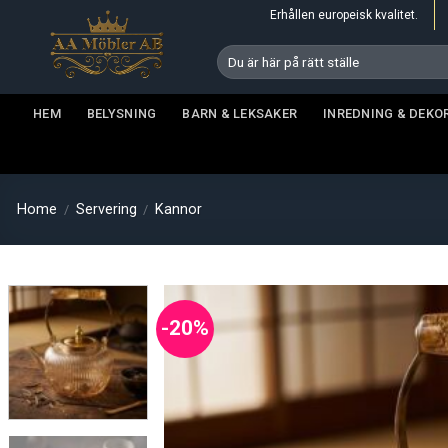
Skip
Erhållen europeisk kvalitet.
to
Search
content
for:
HEM
BELYSNING
BARN & LEKSAKER
INREDNING & DEKO
Home
Servering
Kannor
/
/
-20%