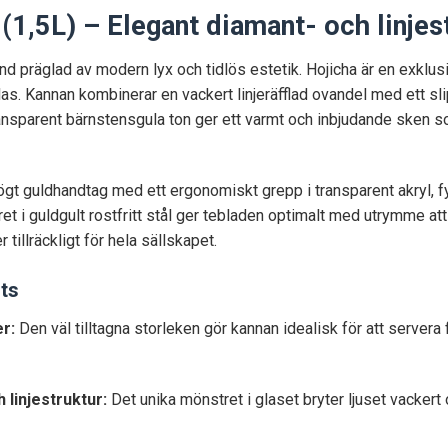
(1,5L) – Elegant diamant- och linjes
nd präglad av modern lyx och tidlös estetik. Hojicha är en exklusi
s. Kannan kombinerar en vackert linjeräfflad ovandel med ett slip
ransparent bärnstensgula ton ger ett varmt och inbjudande sken s
högt guldhandtag med ett ergonomiskt grepp i transparent akryl, fy
tret i guldgult rostfritt stål ger tebladen optimalt med utrymme 
illräckligt för hela sällskapet.
ts
er:
Den väl tilltagna storleken gör kannan idealisk för att servera 
linjestruktur:
Det unika mönstret i glaset bryter ljuset vackert