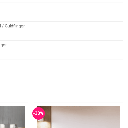
 / Guldflingor
ngor
-33%