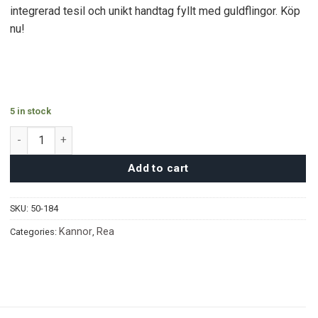
350 kr.
280 kr.
integrerad tesil och unikt handtag fyllt med guldflingor. Köp
nu!
5 in stock
Hojicha Tekanna (1,5L) quantity
Add to cart
SKU:
50-184
Kannor
Rea
Categories:
,