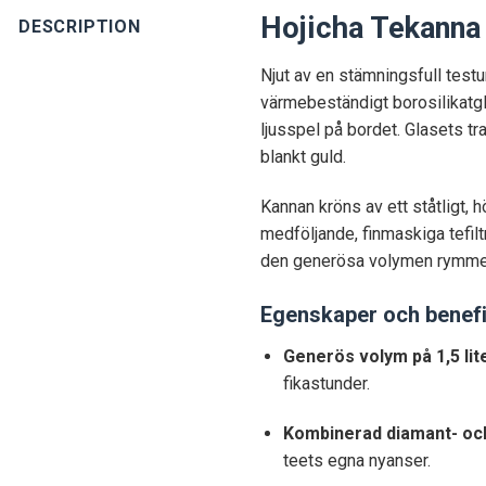
Hojicha Tekanna 
DESCRIPTION
Njut av en stämningsfull testu
värmebeständigt borosilikatgla
ljusspel på bordet. Glasets t
blankt guld.
Kannan kröns av ett ståtligt, 
medföljande, finmaskiga tefil
den generösa volymen rymmer t
Egenskaper och benefi
Generös volym på 1,5 lit
fikastunder.
Kombinerad diamant- och 
teets egna nyanser.