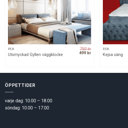
750
kr
QUICK VIEW
REA
REA
rrent
Original
Current
499
kr
Utsmyckad Gyllen väggklocke
Kejsa säng
ice
price
price
was:
is:
50 kr.
750 kr.
499 kr.
ÖPPETTIDER
varje dag: 10.00 – 18.00
söndag: 10.00 – 17.00