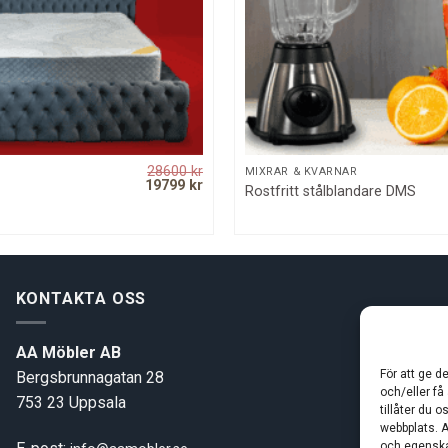
28600
kr
QUICK VIEW
QUICK VIEW
MIXRAR & KVARNAR
Original
Current
19799
kr
Rostfritt stålblandare DMS
price
price
was:
is:
28600 kr.
19799 kr.
KONTAKTA OSS
AA Möbler AB
För att ge d
Bergsbrunnagatan 28
och/eller få
753 23 Uppsala
tillåter du 
webbplats. A
och egenska