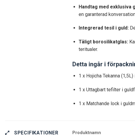
Handtag med exklusiva 
en garanterad konversation
Integrerad tesil i guld:
Det
Tåligt borosilikatglas:
Kan
teritualer.
Detta ingår i förpackn
1 x Hojicha Tekanna (1,5L) 
1 x Uttagbart tefilter i guldf
1 x Matchande lock i guldm
SPECIFIKATIONER
Produktnamn