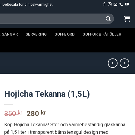
u. Delbetala för din bekvämlighet.
& SÄNGAR
SERVERING
SOFFBORD
SOFFOR & FÅTÖLJER
Hojicha Tekanna (1,5L)
Original
Current
350
kr
280
kr
price
price
Köp Hojicha Tekanna! Stor och värmebeständig glaskanna
was:
is:
på 1,5 liter i transparent bärnstensgul design med