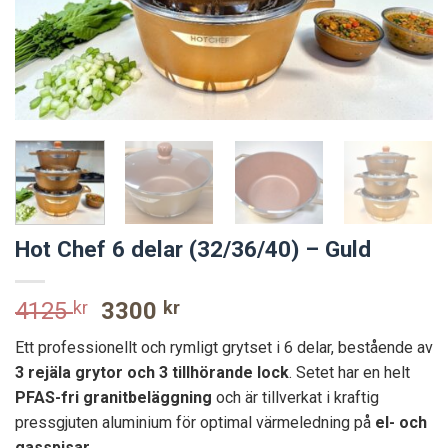
Hot Chef 6 delar (32/36/40) – Guld
Original
Current
4125
kr
3300
kr
price
price
Ett professionellt och rymligt grytset i 6 delar, bestående av
was:
is:
3 rejäla grytor och 3 tillhörande lock
. Setet har en helt
4125 kr.
3300 kr.
PFAS-fri granitbeläggning
och är tillverkat i kraftig
pressgjuten aluminium för optimal värmeledning på
el- och
gasspisar
.