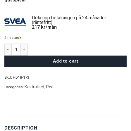
Dela upp betalningen på 24 månader
(räntefritt)
217
kr/mån
4 in stock
Hot Chef 6 delar (32/36/40) – Guld quantity
Add to cart
SKU:
HD18-173
Kastrullset
Rea
Categories:
,
DESCRIPTION