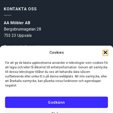
KONTAKTA OSS
AA Möbler AB
Bergsbrunnagatan 28
753 23 Uppsala
E-post:
info@aamobler.se
Cookies
Tel: 018-18 18 51
För att ge de bästa upplevelserna använder vi teknologier som cookies för
att lagra och/eller få åtkomst till enhetsinformation. Genom att samtycka
INFORMATION
till dessa teknologier tillåter du oss att behandla data såsom
surfbeteende eller unika ID:n på denna webbplats. Att inte samtycka, eller
att återkalla samtycke, kan påverka vissa funktioner och egenskaper
Om oss
negativt.
Kundservice
Godkänn