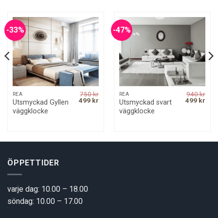
-33%
-47%
750
kr
940
kr
REA
REA
rrent
Original
Current
Original
Curr
499
kr
499
kr
Utsmyckad Gyllen
Utsmyckad svart
ice
price
price
price
pric
väggklocke
väggklocke
was:
is:
was:
is:
00 kr.
750 kr.
499 kr.
940 kr.
499 
ÖPPETTIDER
varje dag: 10.00 – 18.00
söndag: 10.00 – 17.00