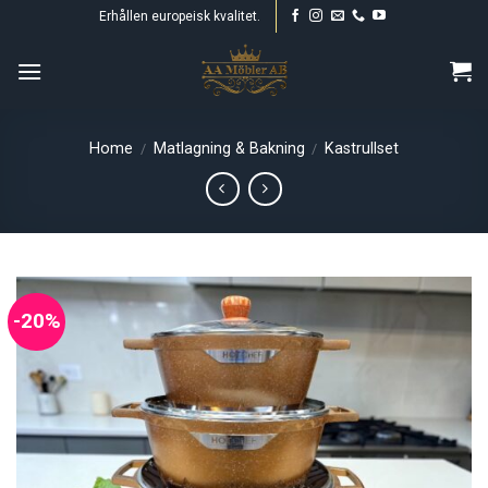
Skip
Erhållen europeisk kvalitet.
to
content
Home
Matlagning & Bakning
Kastrullset
/
/
-20%