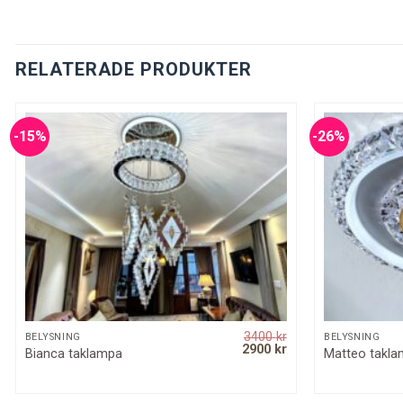
RELATERADE PRODUKTER
-15%
-26%
3400
kr
SNABBKOLL
BELYSNING
BELYSNING
rrent
Original
Current
2900
kr
Bianca taklampa
Matteo takl
ice
price
price
was:
is:
00 kr.
3400 kr.
2900 kr.