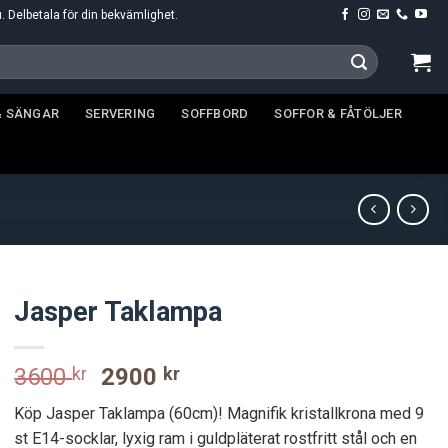
u. Delbetala för din bekvämlighet.
& SÄNGAR
SERVERING
SOFFBORD
SOFFOR & FÅTÖLJER
Jasper Taklampa
Original
Current
3600
kr
2900
kr
price
price
Köp Jasper Taklampa (60cm)! Magnifik kristallkrona med 9
was:
is:
st E14-socklar, lyxig ram i guldpläterat rostfritt stål och en