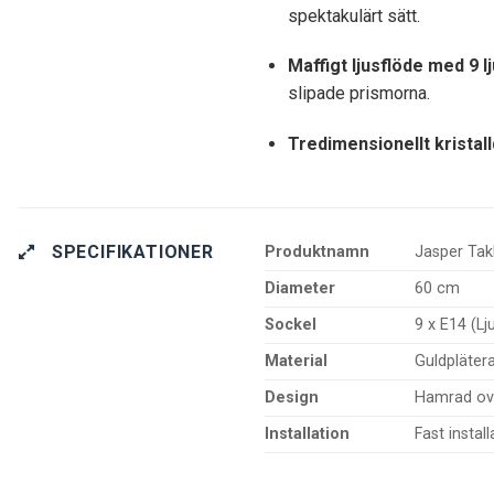
spektakulärt sätt.
Maffigt ljusflöde med 9 lj
slipade prismorna.
Tredimensionellt kristall
SPECIFIKATIONER
Produktnamn
Jasper Ta
Diameter
60 cm
Sockel
9 x E14 (Lj
Material
Guldpläterat
Design
Hamrad ova
Installation
Fast instal