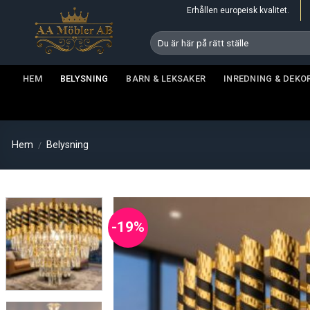
Skip
Erhållen europeisk kvalitet.
to
Sök
content
efter:
HEM
BELYSNING
BARN & LEKSAKER
INREDNING & DEKO
Hem
Belysning
/
-19%