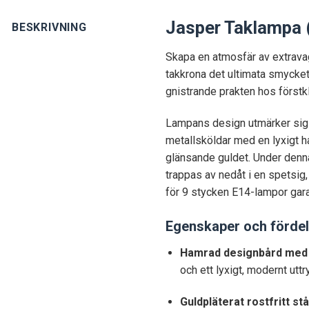
Jasper Taklampa 
BESKRIVNING
Skapa en atmosfär av extrava
takkrona det ultimata smycket
gnistrande prakten hos förstkl
Lampans design utmärker sig 
metallsköldar med en lyxigt ha
glänsande guldet. Under denna 
trappas av nedåt i en spetsig,
för 9 stycken E14-lampor gara
Egenskaper och fördel
Hamrad designbård med 
och ett lyxigt, modernt uttr
Guldpläterat rostfritt stå