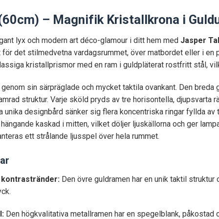
(60cm) – Magnifik Kristallkrona i Gu
gant lyx och modern art déco-glamour i ditt hem med
Jasper Ta
 för det stilmedvetna vardagsrummet, över matbordet eller i en 
assiga kristallprismor med en ram i guldpläterat rostfritt stål, vi
genom sin särpräglade och mycket taktila ovankant. Den breda gu
mrad struktur. Varje sköld pryds av tre horisontella, djupsvarta 
unika designbård sänker sig flera koncentriska ringar fyllda av t
 hängande kaskad i mitten, vilket döljer ljuskällorna och ger lamp
nteras ett strålande ljusspel över hela rummet.
ar
kontrastränder:
Den övre guldramen har en unik taktil struktur 
yck.
l:
Den högkvalitativa metallramen har en spegelblank, påkostad oc