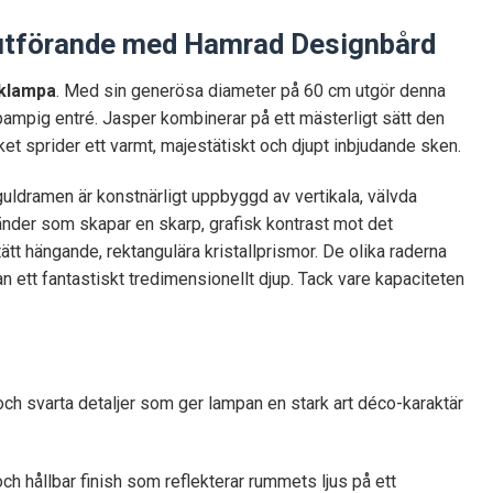
ldutförande med Hamrad Designbård
klampa
. Med sin generösa diameter på 60 cm utgör denna
pampig entré. Jasper kombinerar på ett mästerligt sätt den
lket sprider ett varmt, majestätiskt och djupt inbjudande sken.
ldramen är konstnärligt uppbyggd av vertikala, välvda
ränder som skapar en skarp, grafisk kontrast mot det
ätt hängande, rektangulära kristallprismor. De olika raderna
an ett fantastiskt tredimensionellt djup. Tack vare kapaciteten
och svarta detaljer som ger lampan en stark art déco-karaktär
h hållbar finish som reflekterar rummets ljus på ett