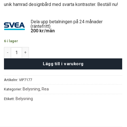
3600 kr.
2900 kr.
unik hamrad designbård med svarta kontraster. Beställ nu!
Dela upp betalningen på 24 månader
(räntefritt)
200
kr/mån
6 i lager
Jasper Taklampa mängd
Lägg till i varukorg
Artikelnr:
VIP7177
Belysning
Rea
Kategorier:
,
Belysning
Etikett: