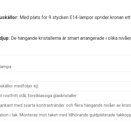
uskällor:
Med plats för 9 stycken E14-lampor sprider kronan ett 
djup:
De hängande kristallerna är smart arrangerade i olika nivåer, 
klampa
uskällor medföljer ej)
 rostfritt stål, förstklassiga glaskristaller
nkant med svarta kontrastränder och flera hängande nivåer av krista
lation i tak. Monteras mot taket med tillhörande guldpläterade takkopp