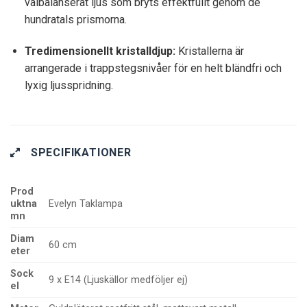
välbalanserat ljus som bryts effektfullt genom de
hundratals prismorna.
Tredimensionellt kristalldjup:
Kristallerna är
arrangerade i trappstegsnivåer för en helt bländfri och
lyxig ljusspridning.
SPECIFIKATIONER
Prod
uktna
Evelyn Taklampa
mn
Diam
60 cm
eter
Sock
9 x E14 (Ljuskällor medföljer ej)
el