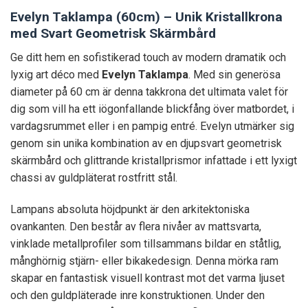
Evelyn Taklampa (60cm) – Unik Kristallkrona
med Svart Geometrisk Skärmbård
Ge ditt hem en sofistikerad touch av modern dramatik och
lyxig art déco med
Evelyn Taklampa
. Med sin generösa
diameter på 60 cm är denna takkrona det ultimata valet för
dig som vill ha ett iögonfallande blickfång över matbordet, i
vardagsrummet eller i en pampig entré. Evelyn utmärker sig
genom sin unika kombination av en djupsvart geometrisk
skärmbård och glittrande kristallprismor infattade i ett lyxigt
chassi av guldpläterat rostfritt stål.
Lampans absoluta höjdpunkt är den arkitektoniska
ovankanten. Den består av flera nivåer av mattsvarta,
vinklade metallprofiler som tillsammans bildar en ståtlig,
månghörnig stjärn- eller bikakedesign. Denna mörka ram
skapar en fantastisk visuell kontrast mot det varma ljuset
och den guldpläterade inre konstruktionen. Under den