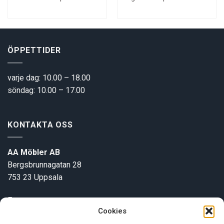
ice
price
price
price
pric
was:
is:
was:
is:
00 kr.
3500 kr.
2800 kr.
5500 kr.
4500
ÖPPETTIDER
varje dag: 10.00 – 18.00
söndag: 10.00 – 17.00
KONTAKTA OSS
AA Möbler AB
Bergsbrunnagatan 28
753 23 Uppsala
E-post:
info@aamobler.se
Cookies
Tel: 018-18 18 51