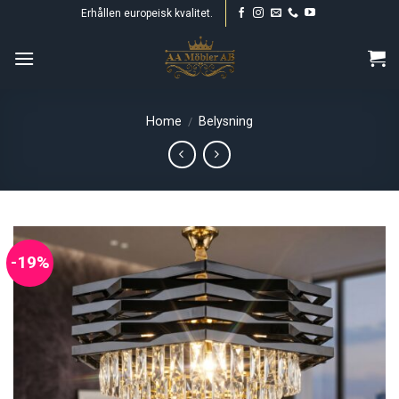
Skip
Erhållen europeisk kvalitet.
to
content
Home
Belysning
/
-19%