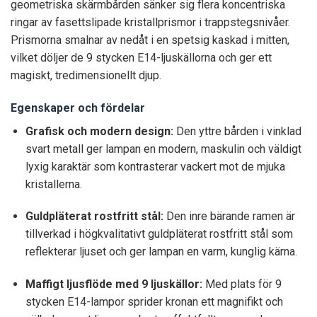
geometriska skärmbården sänker sig flera koncentriska
ringar av fasettslipade kristallprismor i trappstegsnivåer.
Prismorna smalnar av nedåt i en spetsig kaskad i mitten,
vilket döljer de 9 stycken E14-ljuskällorna och ger ett
magiskt, tredimensionellt djup.
Egenskaper och fördelar
Grafisk och modern design:
Den yttre bården i vinklad
svart metall ger lampan en modern, maskulin och väldigt
lyxig karaktär som kontrasterar vackert mot de mjuka
kristallerna.
Guldpläterat rostfritt stål:
Den inre bärande ramen är
tillverkad i högkvalitativt guldpläterat rostfritt stål som
reflekterar ljuset och ger lampan en varm, kunglig kärna.
Maffigt ljusflöde med 9 ljuskällor:
Med plats för 9
stycken E14-lampor sprider kronan ett magnifikt och