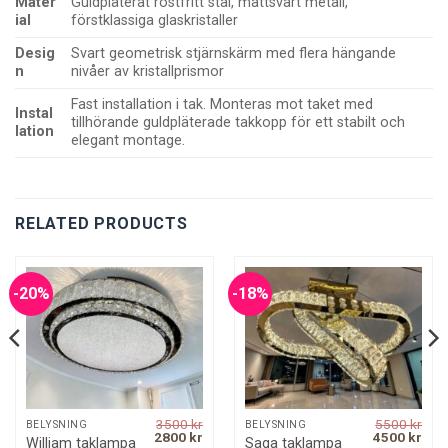
Mater
Guldpläterat rostfritt stål, mattsvart metall,
ial
förstklassiga glaskristaller
Desig
Svart geometrisk stjärnskärm med flera hängande
n
nivåer av kristallprismor
Fast installation i tak. Monteras mot taket med
Instal
tillhörande guldpläterade takkopp för ett stabilt och
lation
elegant montage.
RELATED PRODUCTS
-20%
-18%
3500
kr
5500
kr
BELYSNING
BELYSNING
rrent
Original
Current
Original
Curr
2800
kr
4500
kr
William taklampa
Saga taklampa