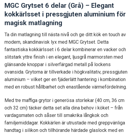
MGC Grytset 6 delar (Grå) – Elegant
kokkärlsset i pressgjuten aluminium för
magisk matlagning
Ta din matlagning till nästa nivå och ge ditt kök en touch av
modern, skandinavisk lyx med MGC Grytset. Detta
fantastiska kokkärlsset i 6 delar kombinerar en vacker och
slitstark yttre finish i en elegant, ljusgrå marmorsten med
glänsande knoppar i silverfärgad metall på lockens
ovansida. Grytorna är tillverkade i högkvalitativ, pressgjuten
aluminium – vilket ger en fjäderlätt hantering i kombination
med en robust hållbarhet och enastående värmefördelning.
Med tre maffiga grytor i generösa storlekar (40 cm, 36 cm
och 32 cm) täcker detta set alla dina behov i köket – från
vardagsmaten och såser till smakrika långkok och
familjemiddagar. Kokkärlen är utrustade med greppvänliga
handtag i silikon och tillhörande härdade glaslock med en