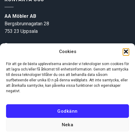
AA Möbler AB
Bergsbrunnagatan 28
753 23 Uppsala
E-post:
info@aamobler.se
Cookies
Tel: 018-18 18 51
För att ge de bästa upplevelserna använder vi teknologier som cookies för
att lagra och/eller få åtkomst till enhetsinformation. Genom att samtycka
INFORMATION
till dessa teknologier tillåter du oss att behandla data såsom
surfbeteende eller unika ID:n på denna webbplats. Att inte samtycka, eller
att återkalla samtycke, kan påverka vissa funktioner och egenskaper
negativt.
Om oss
Kundservice
Godkänn
Neka
Visa
MasterCard
Swish
(SE)