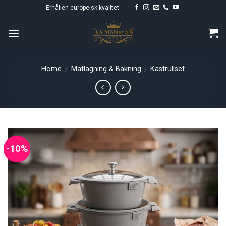
Skip
Erhållen europeisk kvalitet.
to
content
Home
Matlagning & Bakning
Kastrullset
/
/
-10%