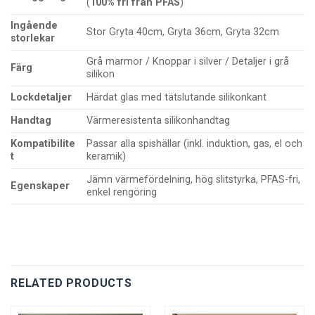
(
100% fri från PFAS
)
Ingående
Stor Gryta 40cm, Gryta 36cm, Gryta 32cm
storlekar
Grå marmor / Knoppar i silver / Detaljer i grå
Färg
silikon
Lockdetaljer
Härdat glas med tätslutande silikonkant
Handtag
Värmeresistenta silikonhandtag
Kompatibilite
Passar alla spishällar (inkl. induktion, gas, el och
t
keramik)
Jämn värmefördelning, hög slitstyrka, PFAS-fri,
Egenskaper
enkel rengöring
RELATED PRODUCTS