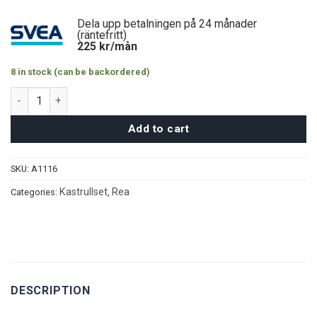
Dela upp betalningen på 24 månader
(räntefritt)
225
kr/mån
8 in stock (can be backordered)
MGC Grytset 6 delar – Grå/Silikon quantity
Add to cart
SKU:
A1116
Kastrullset
Rea
Categories:
,
DESCRIPTION