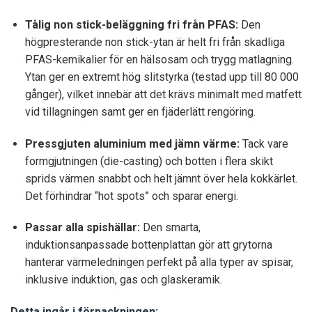
Tålig non stick-beläggning fri från PFAS:
Den
högpresterande non stick-ytan är helt fri från skadliga
PFAS-kemikalier för en hälsosam och trygg matlagning.
Ytan ger en extremt hög slitstyrka (testad upp till 80 000
gånger), vilket innebär att det krävs minimalt med matfett
vid tillagningen samt ger en fjäderlätt rengöring.
Pressgjuten aluminium med jämn värme:
Tack vare
formgjutningen (die-casting) och botten i flera skikt
sprids värmen snabbt och helt jämnt över hela kokkärlet.
Det förhindrar “hot spots” och sparar energi.
Passar alla spishällar:
Den smarta,
induktionsanpassade bottenplattan gör att grytorna
hanterar värmeledningen perfekt på alla typer av spisar,
inklusive induktion, gas och glaskeramik.
Detta ingår i förpackningen: