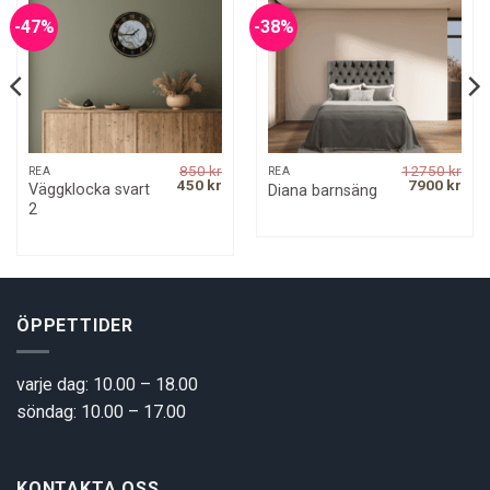
-47%
-38%
850
kr
12750
kr
REA
REA
rrent
Original
Current
Original
Curr
450
kr
7900
kr
Väggklocka svart
Diana barnsäng
ice
price
price
price
pric
2
was:
is:
was:
is:
9 kr.
850 kr.
450 kr.
12750 kr.
7900
ÖPPETTIDER
varje dag: 10.00 – 18.00
söndag: 10.00 – 17.00
KONTAKTA OSS