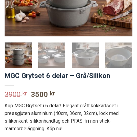
MGC Grytset 6 delar – Grå/Silikon
Original
Current
3900
kr
3500
kr
price
price
Köp MGC Grytset i 6 delar! Elegant grått kokkärlsset i
was:
is:
pressgjuten aluminium (40cm, 36cm, 32cm), lock med
3900 kr.
3500 kr.
silikonkant, silikonhandtag och PFAS-fri non stick-
marmorbeläggning. Köp nu!