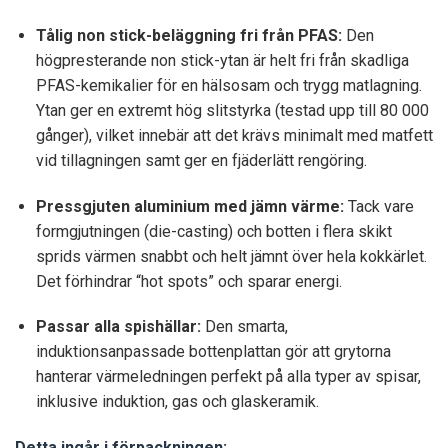
Tålig non stick-beläggning fri från PFAS:
Den
högpresterande non stick-ytan är helt fri från skadliga
PFAS-kemikalier för en hälsosam och trygg matlagning.
Ytan ger en extremt hög slitstyrka (testad upp till 80 000
gånger), vilket innebär att det krävs minimalt med matfett
vid tillagningen samt ger en fjäderlätt rengöring.
Pressgjuten aluminium med jämn värme:
Tack vare
formgjutningen (die-casting) och botten i flera skikt
sprids värmen snabbt och helt jämnt över hela kokkärlet.
Det förhindrar “hot spots” och sparar energi.
Passar alla spishällar:
Den smarta,
induktionsanpassade bottenplattan gör att grytorna
hanterar värmeledningen perfekt på alla typer av spisar,
inklusive induktion, gas och glaskeramik.
Detta ingår i förpackningen: