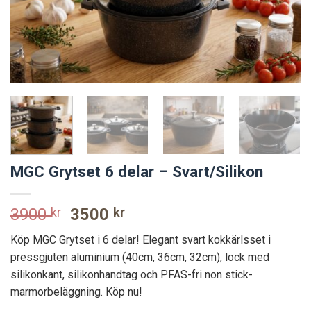
MGC Grytset 6 delar – Svart/Silikon
Original
Current
3900
kr
3500
kr
price
price
Köp MGC Grytset i 6 delar! Elegant svart kokkärlsset i
was:
is:
pressgjuten aluminium (40cm, 36cm, 32cm), lock med
3900 kr.
3500 kr.
silikonkant, silikonhandtag och PFAS-fri non stick-
marmorbeläggning. Köp nu!