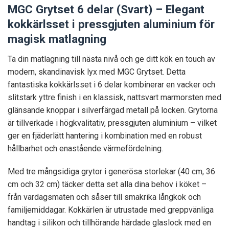
MGC Grytset 6 delar (Svart) – Elegant
kokkärlsset i pressgjuten aluminium för
magisk matlagning
Ta din matlagning till nästa nivå och ge ditt kök en touch av
modern, skandinavisk lyx med MGC Grytset. Detta
fantastiska kokkärlsset i 6 delar kombinerar en vacker och
slitstark yttre finish i en klassisk, nattsvart marmorsten med
glänsande knoppar i silverfärgad metall på locken. Grytorna
är tillverkade i högkvalitativ, pressgjuten aluminium – vilket
ger en fjäderlätt hantering i kombination med en robust
hållbarhet och enastående värmefördelning.
Med tre mångsidiga grytor i generösa storlekar (40 cm, 36
cm och 32 cm) täcker detta set alla dina behov i köket –
från vardagsmaten och såser till smakrika långkok och
familjemiddagar. Kokkärlen är utrustade med greppvänliga
handtag i silikon och tillhörande härdade glaslock med en