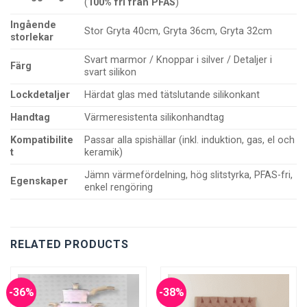
(
100% fri från PFAS
)
Ingående
Stor Gryta 40cm, Gryta 36cm, Gryta 32cm
storlekar
Svart marmor / Knoppar i silver / Detaljer i
Färg
svart silikon
Lockdetaljer
Härdat glas med tätslutande silikonkant
Handtag
Värmeresistenta silikonhandtag
Kompatibilite
Passar alla spishällar (inkl. induktion, gas, el och
t
keramik)
Jämn värmefördelning, hög slitstyrka, PFAS-fri,
Egenskaper
enkel rengöring
RELATED PRODUCTS
-36%
-38%