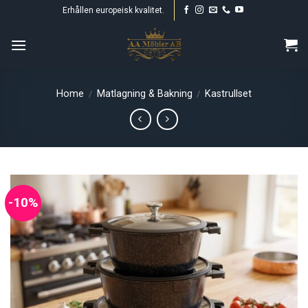
Skip
Erhållen europeisk kvalitet.
to
content
Home
Matlagning & Bakning
Kastrullset
/
/
-10%