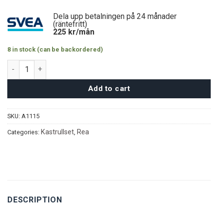
Dela upp betalningen på 24 månader
(räntefritt)
225
kr/mån
8 in stock (can be backordered)
MGC Grytset 6 delar – Svart/Silikon quantity
Add to cart
SKU:
A1115
Kastrullset
Rea
Categories:
,
DESCRIPTION