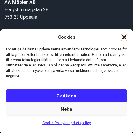
AA Möbler AB
Bergsbrunnagatan 28
753 23 Uppsala
E-post:
info@aamobler.se
Cookies
Tel: 018-18 18 51
För att ge de bästa upplevelserna använder vi teknologier som cookies för
att lagra och/eller få åtkomst till enhetsinformation. Genom att samtycka
INFORMATION
till dessa teknologier tillåter du oss att behandla data såsom
surfbeteende eller unika ID:n på denna webbplats. Att inte samtycka, eller
att återkalla samtycke, kan påverka vissa funktioner och egenskaper
negativt.
Om oss
Kundservice
Godkänn
Neka
Visa
MasterCard
Swish
(SE)
Cookie Policy
Integritetspolicy
Copyright 2026 ©
AA Möbler AB