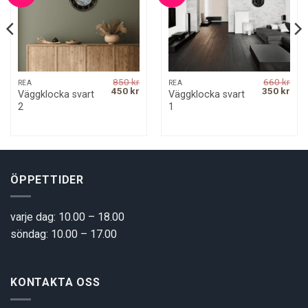
850
kr
660
kr
REA
REA
rrent
Original
Current
Original
Curr
450
kr
350
kr
Väggklocka svart
Väggklocka svart
ice
price
price
price
pric
2
1
was:
is:
was:
is:
00 kr.
850 kr.
450 kr.
660 kr.
350 
ÖPPETTIDER
varje dag: 10.00 – 18.00
söndag: 10.00 – 17.00
KONTAKTA OSS