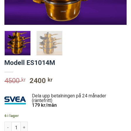
Modell ES1014M
Original
Current
4500
kr
2400
kr
price
price
was:
is:
Dela upp betalningen på 24 månader
4500 kr.
2400 kr.
(räntefritt)
179
kr/mån
6 i lager
Modell ES1014M mängd