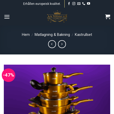
Skip
Erhållen europeisk kvalitet.
to
content
Hem
Matlagning & Bakning
Kastrullset
/
/
-47%