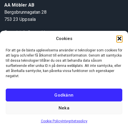
AA Möbler AB
Bergsbrunnagatan 28
753 23 Uppsala
E-post:
info@aamobler.se
Cookies
Tel: 018-18 18 51
För att ge de bästa upplevelserna använder vi teknologier som cookies för
att lagra och/eller få åtkomst till enhetsinformation. Genom att samtycka
INFORMATION
till dessa teknologier tillåter du oss att behandla data såsom
surfbeteende eller unika ID:n på denna webbplats. Att inte samtycka, eller
att återkalla samtycke, kan påverka vissa funktioner och egenskaper
Om oss
negativt.
Kundservice
Godkänn
Neka
Visa
MasterCard
Swish
(SE)
Cookie Policy
Integritetspolicy
Copyright 2026 ©
AA Möbler AB