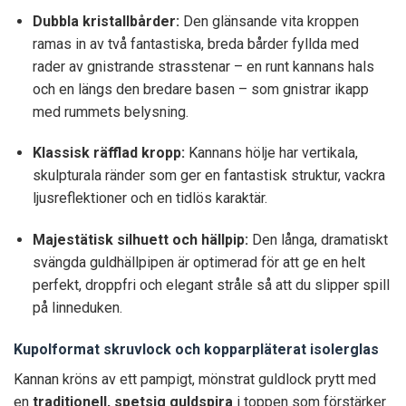
Dubbla kristallbårder:
Den glänsande vita kroppen
ramas in av två fantastiska, breda bårder fyllda med
rader av gnistrande strasstenar – en runt kannans hals
och en längs den bredare basen – som gnistrar ikapp
med rummets belysning.
Klassisk räfflad kropp:
Kannans hölje har vertikala,
skulpturala ränder som ger en fantastisk struktur, vackra
ljusreflektioner och en tidlös karaktär.
Majestätisk silhuett och hällpip:
Den långa, dramatiskt
svängda guldhällpipen är optimerad för att ge en helt
perfekt, droppfri och elegant stråle så att du slipper spill
på linneduken.
Kupolformat skruvlock och kopparpläterat isolerglas
Kannan kröns av ett pampigt, mönstrat guldlock prytt med
en
traditionell, spetsig guldspira
i toppen som förstärker