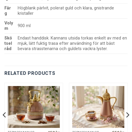
Fär
Högblank pärlvit, polerat guld och klara, gnistrande
g
kristaller
Voly
900 ml
m
Skö
Endast handdisk. Kannans utsida torkas enkelt av med en
tsel
mjuk, lätt fuktig trasa efter användning för att bäst
råd
bevara strasstenarna och guldets vackra lyster.
RELATED PRODUCTS