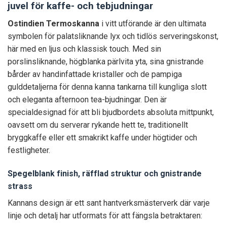
juvel för kaffe- och tebjudningar
Ostindien Termoskanna
i vitt utförande är den ultimata
symbolen för palatsliknande lyx och tidlös serveringskonst,
här med en ljus och klassisk touch. Med sin
porslinsliknande, högblanka pärlvita yta, sina gnistrande
bårder av handinfattade kristaller och de pampiga
gulddetaljerna för denna kanna tankarna till kungliga slott
och eleganta afternoon tea-bjudningar. Den är
specialdesignad för att bli bjudbordets absoluta mittpunkt,
oavsett om du serverar rykande hett te, traditionellt
bryggkaffe eller ett smakrikt kaffe under högtider och
festligheter.
Spegelblank finish, räfflad struktur och gnistrande
strass
Kannans design är ett sant hantverksmästerverk där varje
linje och detalj har utformats för att fängsla betraktaren: