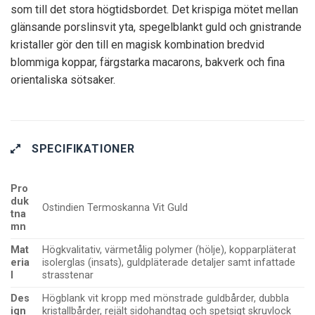
som till det stora högtidsbordet. Det krispiga mötet mellan
glänsande porslinsvit yta, spegelblankt guld och gnistrande
kristaller gör den till en magisk kombination bredvid
blommiga koppar, färgstarka macarons, bakverk och fina
orientaliska sötsaker.
SPECIFIKATIONER
Pro
duk
Ostindien Termoskanna Vit Guld
tna
mn
Mat
Högkvalitativ, värmetålig polymer (hölje), kopparpläterat
eria
isolerglas (insats), guldpläterade detaljer samt infattade
l
strasstenar
Des
Högblank vit kropp med mönstrade guldbårder, dubbla
ign
kristallbårder, rejält sidohandtag och spetsigt skruvlock