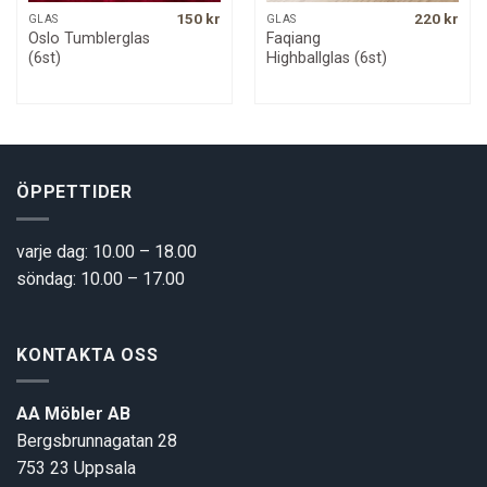
150
kr
220
kr
GLAS
GLAS
Oslo Tumblerglas
Faqiang
(6st)
Highballglas (6st)
ÖPPETTIDER
varje dag: 10.00 – 18.00
söndag: 10.00 – 17.00
KONTAKTA OSS
AA Möbler AB
Bergsbrunnagatan 28
753 23 Uppsala