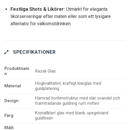
Festliga Shots & Likörer:
Utmärkt för eleganta
likörserveringar efter maten eller som ett lyxigare
alternativ för välkomstdrinken.
SPECIFIKATIONER
Produktnam
Razali Glas
n
Högkvalitativt, kraftigt klarglas med
Material
guldplätering
Hamrad bottenstruktur med slät ovandel och
Design
framträdande guldring runt mitten
Kristallklart glas med blank, spegelvänd
Färg
guldfinish
Mått