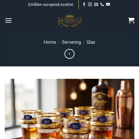
Skip
Erhållen europeisk kvalitet.
to
content
Home
Servering
Glas
/
/