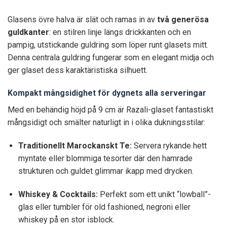
Glasens övre halva är slät och ramas in av
två generösa
guldkanter
: en stilren linje längs drickkanten och en
pampig, utstickande guldring som löper runt glasets mitt.
Denna centrala guldring fungerar som en elegant midja och
ger glaset dess karaktäristiska silhuett.
Kompakt mångsidighet för dygnets alla serveringar
Med en behändig höjd på 9 cm är Razali-glaset fantastiskt
mångsidigt och smälter naturligt in i olika dukningsstilar:
Traditionellt Marockanskt Te:
Servera rykande hett
myntate eller blommiga tesorter där den hamrade
strukturen och guldet glimmar ikapp med drycken.
Whiskey & Cocktails:
Perfekt som ett unikt “lowball”-
glas eller tumbler för old fashioned, negroni eller
whiskey på en stor isblock.