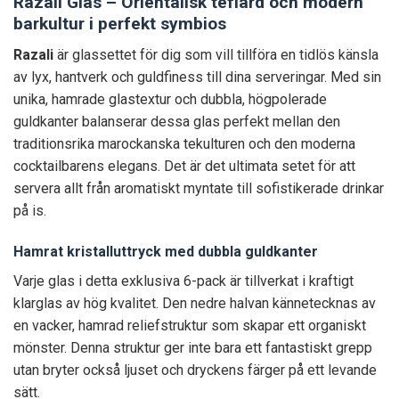
Razali Glas – Orientalisk teflärd och modern
barkultur i perfekt symbios
Razali
är glassettet för dig som vill tillföra en tidlös känsla
av lyx, hantverk och guldfiness till dina serveringar. Med sin
unika, hamrade glastextur och dubbla, högpolerade
guldkanter balanserar dessa glas perfekt mellan den
traditionsrika marockanska tekulturen och den moderna
cocktailbarens elegans. Det är det ultimata setet för att
servera allt från aromatiskt myntate till sofistikerade drinkar
på is.
Hamrat kristalluttryck med dubbla guldkanter
Varje glas i detta exklusiva 6-pack är tillverkat i kraftigt
klarglas av hög kvalitet. Den nedre halvan kännetecknas av
en vacker, hamrad reliefstruktur som skapar ett organiskt
mönster. Denna struktur ger inte bara ett fantastiskt grepp
utan bryter också ljuset och dryckens färger på ett levande
sätt.