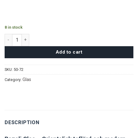
8 in stock
Razali Glas (6st) quantity
Add to cart
SKU:
50-72
Glas
Category:
DESCRIPTION