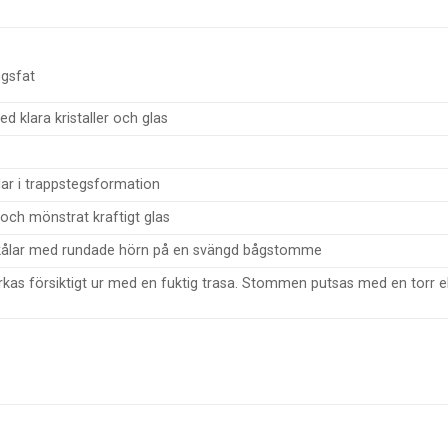
ngsfat
d klara kristaller och glas
lar i trappstegsformation
 och mönstrat kraftigt glas
kålar med rundade hörn på en svängd bågstomme
rkas försiktigt ur med en fuktig trasa. Stommen putsas med en torr el