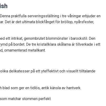
ish
 Denna praktfulla serveringsställning i tre våningar erbjuder en
tar. Det är det ultimata blickfånget för bröllop, nyårsfester,
 ett intrikat, genombrutet blommönster i barockstil. Den
md på bordet. De tre kristallklara skålarna är tillverkade i ett
rad, ornamenterad metallkant.
ika delikatesser på ett yteffektivt och visuellt tilltalande
blad som ger en tidlös, antik känsla av hantverk.
nt som matchar stommen perfekt.