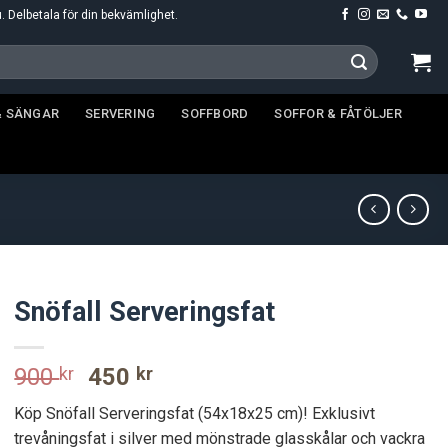
u. Delbetala för din bekvämlighet.
& SÄNGAR
SERVERING
SOFFBORD
SOFFOR & FÅTÖLJER
Snöfall Serveringsfat
Original
Current
900
kr
450
kr
price
price
Köp Snöfall Serveringsfat (54x18x25 cm)! Exklusivt
was:
is:
trevåningsfat i silver med mönstrade glasskålar och vackra