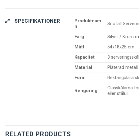
SPECIFIKATIONER
Produktnam
Snöfall Serveri
n
Färg
Silver / Krom me
Mått
54x18x25 cm
Kapacitet
3 serveringsskå
Material
Pläterad metall
Form
Rektangulära s
Glasskålarna to
Rengöring
eller stålull.
RELATED PRODUCTS