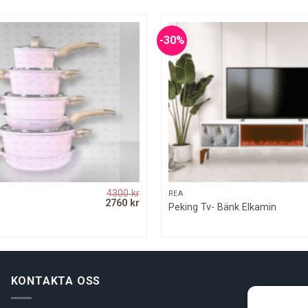
-30%
4300
kr
QUICK VIEW
QUICK VIEW
REA
Original
Current
2760
kr
Peking Tv- Bänk Elkamin
price
price
was:
is:
4300 kr.
2760 kr.
KONTAKTA OSS