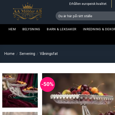
Skip
Erhållen europeisk kvalitet.
to
Search
content
for:
HEM
BELYSNING
BARN & LEKSAKER
INREDNING & DEKO
Home
Servering
Våningsfat
/
/
-50%