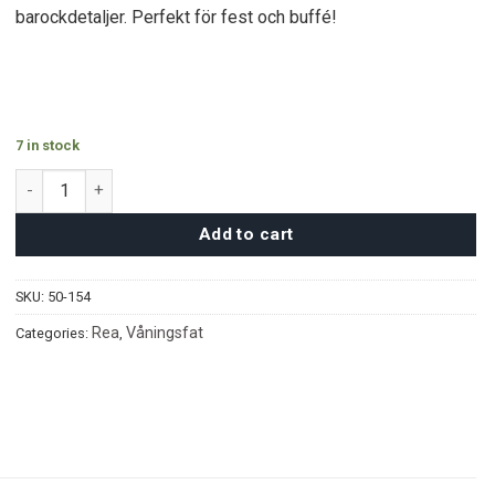
900 kr.
450 kr.
barockdetaljer. Perfekt för fest och buffé!
7 in stock
Snöfall Serveringsfat quantity
Add to cart
SKU:
50-154
Rea
Våningsfat
Categories:
,