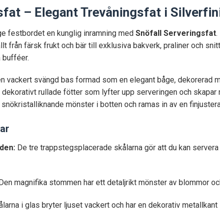
fat – Elegant Trevåningsfat i Silverfin
ge festbordet en kunglig inramning med
Snöfall Serveringsfat
.
lt från färsk frukt och bär till exklusiva bakverk, praliner och snit
 bufféer.
en vackert svängd bas formad som en elegant båge, dekorerad med
 dekorativt rullade fötter som lyfter upp serveringen och skapar ry
h snökristalliknande mönster i botten och ramas in av en finjuste
ar
den:
De tre trappstegsplacerade skålarna gör att du kan servera ol
Den magnifika stommen har ett detaljrikt mönster av blommor och 
larna i glas bryter ljuset vackert och har en dekorativ metallka