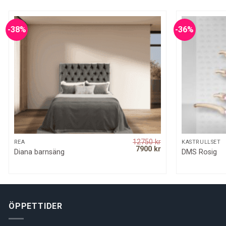
-38%
-36%
12750
kr
QUICK VIEW
REA
KASTRULLSET
rrent
Original
Current
7900
kr
Diana barnsäng
DMS Rosig
ice
price
price
was:
is:
00 kr.
12750 kr.
7900 kr.
ÖPPETTIDER