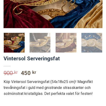
Vintersol Serveringsfat
Original
Current
900
kr
450
kr
price
price
Köp Vintersol Serveringsfat (54x18x25 cm)! Magnifikt
was:
is:
trevåningsfat i guld med gnistrande strasskanter och
900 kr.
450 kr.
solmönstrat kristallglas. Det perfekta valet för festen!