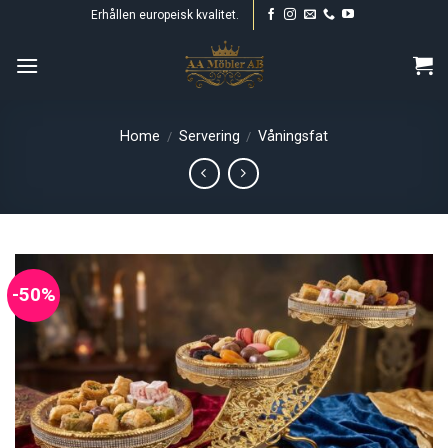
Skip
Erhållen europeisk kvalitet.
to
content
Home
Servering
Våningsfat
/
/
-50%