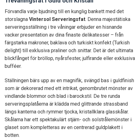
Trevåningsfat i Guld och Kristall
Förvandla varje bjudning till en kunglig bankett med det
storslagna
Vintersol Serveringsfat
. Denna majestätiska
serveringsställning i tre våningar erbjuder en hisnande
vacker presentation av dina finaste delikatesser – från
färgstarka makroner, baklava och turkiskt konfekt (Turkish
delight) till exklusiva praliner och snittar. Det är det ultimata
blickfånget för bröllop, nyårsfester, julfirande eller exklusiva
bufféer.
Ställningen bärs upp av en magnifik, svängd bas i guldfinish
som är dekorerad med ett intrikat, genombrutet mönster av
vindlande blommor och blad i barockstil. De tre runda
serveringsplatåerna är klädda med glittrande strassband
längs kanterna och rymmer tjocka, kristallklara glasskålar.
Skålarna har ett spektakulärt stjärn- och solstrålemönster i
glaset som kompletteras av en centrerad guldplakett i
botten.