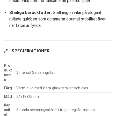
ornamentik som för tankarna till palatsmiljöer.
Stadiga barockfötter:
Ställningen vilar på elegant
rullade guldben som garanterar optimal stabilitet även
när faten är fyllda.
SPECIFIKATIONER
Pro
dukt
Vintersol Serveringsfat
nam
n
Färg
Varm guld med klara glaskristaller och glas
Mått
54x18x25 cm
Kap
acit
3 runda serveringsskålar i trappstegsformation
et