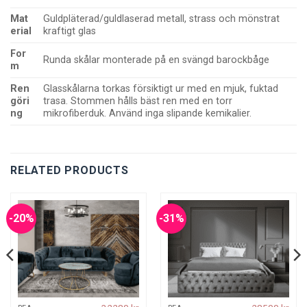
Mat
Guldpläterad/guldlaserad metall, strass och mönstrat
erial
kraftigt glas
For
Runda skålar monterade på en svängd barockbåge
m
Ren
Glasskålarna torkas försiktigt ur med en mjuk, fuktad
göri
trasa. Stommen hålls bäst ren med en torr
ng
mikrofiberduk. Använd inga slipande kemikalier.
RELATED PRODUCTS
-20%
-31%