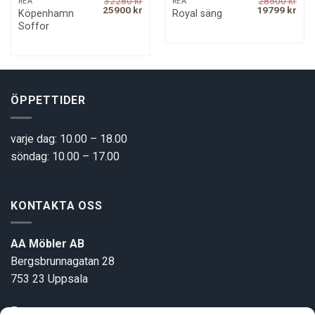
32280
kr
28500
kr
REA
REA
rrent
Original
Current
Original
Curr
25900
kr
19799
kr
Köpenhamn
Royal säng
ice
price
price
price
pric
Soffor
was:
is:
was:
is:
799 kr.
32280 kr.
25900 kr.
28500 kr.
1979
ÖPPETTIDER
varje dag: 10.00 – 18.00
söndag: 10.00 – 17.00
KONTAKTA OSS
AA Möbler AB
Bergsbrunnagatan 28
753 23 Uppsala
E-post:
info@aamobler.se