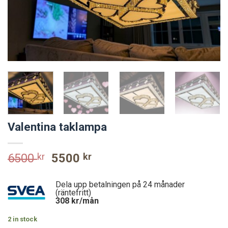
Valentina taklampa
Original
Current
6500
kr
5500
kr
price
price
was:
is:
Dela upp betalningen på 24 månader
6500 kr.
5500 kr.
(räntefritt)
308
kr/mån
2 in stock