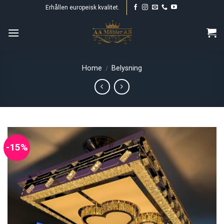
Skip
Erhållen europeisk kvalitet.
to
content
Home
Belysning
/
-15%