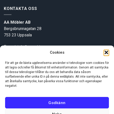
KONTAKTA OSS
AA Möbler AB
Bergsbrunnagatan 28
753 23 Uppsala
E-post:
info@aamobler.se
Cookies
Tel: 018-18 18 51
För att ge de bästa upplevelserna använder vi teknologier som cookies för
att lagra och/eller få åtkomst till enhetsinformation. Genom att samtycka
INFORMATION
till dessa teknologier tillåter du oss att behandla data såsom
surfbeteende eller unika ID:n på denna webbplats. Att inte samtycka, eller
att återkalla samtycke, kan påverka vissa funktioner och egenskaper
Om oss
negativt.
Kundservice
Godkänn