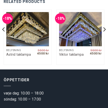
RELATED PRODUCTS
-18%
-18%
5500
kr
5500
kr
BELYSNING
BELYSNING
rrent
Original
Current
Original
Curr
4500
kr
4500
kr
Astrid taklampa
Viktor taklampa
ice
price
price
price
pric
was:
is:
was:
is:
00 kr.
5500 kr.
4500 kr.
5500 kr.
4500
ÖPPETTIDER
varje dag: 10.00 – 18.00
söndag: 10.00 – 17.00