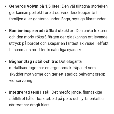
Generös volym på 1,5 liter:
Den väl tilltagna storleken
gör kannan perfekt för att servera flera koppar te till
familjen eller gästerna under långa,
mysiga fikastunder.
Bambu-inspirerad räfflad struktur:
Den unika texturen
och den mörkt rökgrå färgen ger glaskannan ett levande
uttryck på bordet och skapar en fantastisk visuell effekt
tillsammans med teets naturliga nyanser.
Båghandtag i stål och trä:
Det eleganta
metallhandtaget har en ergonomisk träpanel som
skyddar mot värme och ger ett stadigt,
bekvämt grepp
vid servering.
Integrerad tesil i stål:
Det medföljande,
finmaskiga
stålfiltret håller lösa teblad på plats och lyfts enkelt ur
när teet har dragit klart.