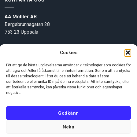
AA Möbler AB
Bergsbrunnagatan 28
753 23 Uppsala
E-post:
info@aamobler.se
Cookies
Tel: 018-18 18 51
För att ge de bästa upplevelserna använder vi teknologier som cookies för
att lagra och/eller få åtkomst till enhetsinformation. Genom att samtycka
INFORMATION
till dessa teknologier tillåter du oss att behandla data såsom
surfbeteende eller unika ID:n på denna webbplats. Att inte samtycka, eller
att återkalla samtycke, kan påverka vissa funktioner och egenskaper
negativt.
Om oss
Kundservice
Godkänn
Neka
Visa
MasterCard
Swish
(SE)