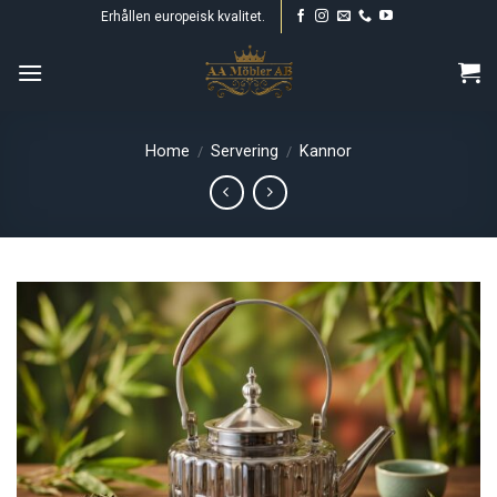
Skip
Erhållen europeisk kvalitet.
to
content
Home
Servering
Kannor
/
/