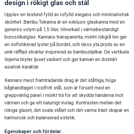
design i rökigt glas och stål
Upplev en testund fylld av rofylld elegans och minimalistisk
skönhet.
Bambu Tekanna är en exklusiv glaskanna med en
generös volym på 1,
5 liter,
tillverkad i värmebeständigt
borosilikatglas.
Kannans transparenta,
mörkt rökgrå ton ger
en sofistikerad lyster på bordet,
och dess yta pryds av en
unik räfflad struktur inspirerad av bambustjälkar.
De vertikala
linjerna bryter ljuset vackert och ger kannan en distinkt
asiatisk karaktär.
Kannans mest framträdande drag är det ståtliga,
höga
båghandtaget i rostfritt stål,
som är försett med en
greppvänlig panel i mörkt trä för att skydda händerna mot
värmen och ge ett naturligt inslag.
Kontrasten mellan det
rökiga glaset,
det svala stålet och det varma träet skapar en
harmonisk och balanserad estetik.
Egenskaper och fördelar