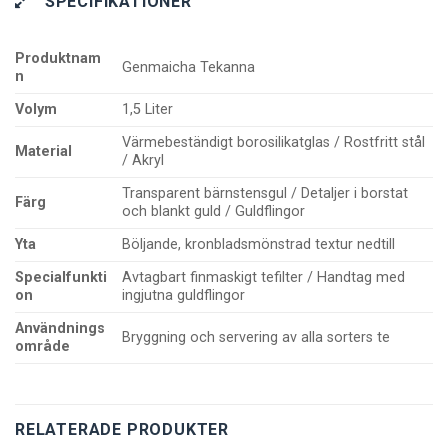
SPECIFIKATIONER
Produktnam
Genmaicha Tekanna
n
Volym
1,5 Liter
Värmebeständigt borosilikatglas / Rostfritt stål
Material
/ Akryl
Transparent bärnstensgul / Detaljer i borstat
Färg
och blankt guld / Guldflingor
Yta
Böljande, kronbladsmönstrad textur nedtill
Specialfunkti
Avtagbart finmaskigt tefilter / Handtag med
on
ingjutna guldflingor
Användnings
Bryggning och servering av alla sorters te
område
RELATERADE PRODUKTER