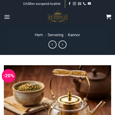
Skip
Erhållen europeisk kvalitet.
to
content
Hem
Servering
Kannor
/
/
-20%