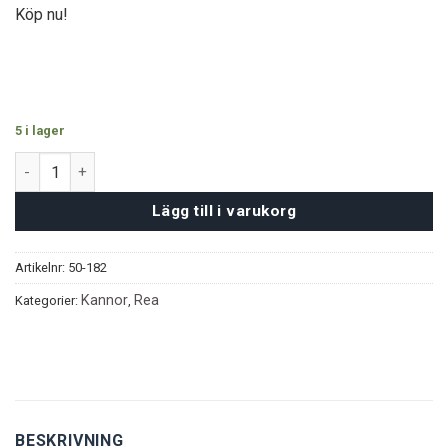
Köp nu!
5 i lager
Genmaicha Tekanna (1,5L) mängd
Lägg till i varukorg
Artikelnr:
50-182
Kannor
Rea
Kategorier:
,
BESKRIVNING