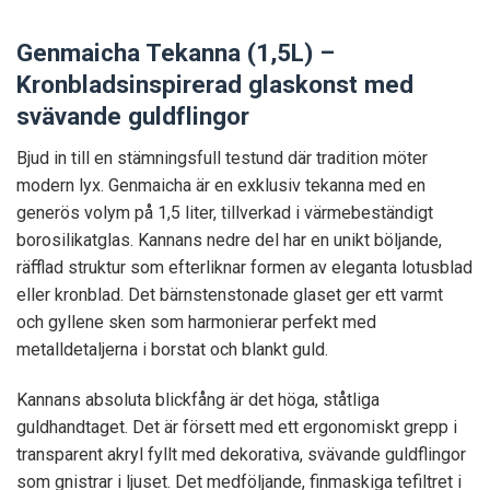
Genmaicha Tekanna (1,5L) –
Kronbladsinspirerad glaskonst med
svävande guldflingor
Bjud in till en stämningsfull testund där tradition möter
modern lyx. Genmaicha är en exklusiv tekanna med en
generös volym på 1,5 liter, tillverkad i värmebeständigt
borosilikatglas. Kannans nedre del har en unikt böljande,
räfflad struktur som efterliknar formen av eleganta lotusblad
eller kronblad. Det bärnstenstonade glaset ger ett varmt
och gyllene sken som harmonierar perfekt med
metalldetaljerna i borstat och blankt guld.
Kannans absoluta blickfång är det höga, ståtliga
guldhandtaget. Det är försett med ett ergonomiskt grepp i
transparent akryl fyllt med dekorativa, svävande guldflingor
som gnistrar i ljuset. Det medföljande, finmaskiga tefiltret i