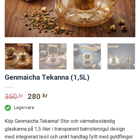
Genmaicha Tekanna (1,5L)
Original
Current
350
kr
280
kr
price
price
Lagervara
was:
is:
350 kr.
280 kr.
Köp Genmaicha Tekanna! Stor och värmebeständig
glaskanna på 1,5 liter i transparent bärnstensgul design
med integrerad tesil och unikt handtag fyllt med guldflingor.