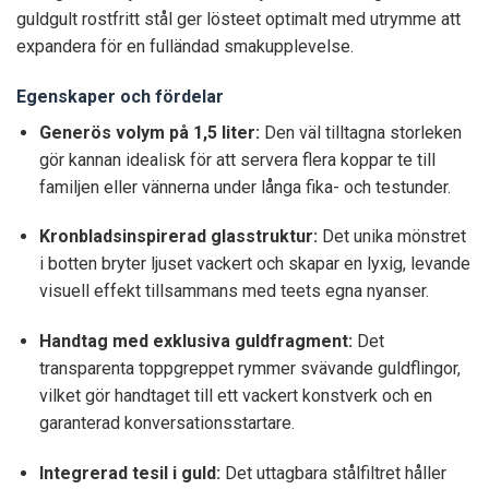
guldgult rostfritt stål ger lösteet optimalt med utrymme att
expandera för en fulländad smakupplevelse.
Egenskaper och fördelar
Generös volym på 1,5 liter:
Den väl tilltagna storleken
gör kannan idealisk för att servera flera koppar te till
familjen eller vännerna under långa fika- och testunder.
Kronbladsinspirerad glasstruktur:
Det unika mönstret
i botten bryter ljuset vackert och skapar en lyxig, levande
visuell effekt tillsammans med teets egna nyanser.
Handtag med exklusiva guldfragment:
Det
transparenta toppgreppet rymmer svävande guldflingor,
vilket gör handtaget till ett vackert konstverk och en
garanterad konversationsstartare.
Integrerad tesil i guld:
Det uttagbara stålfiltret håller