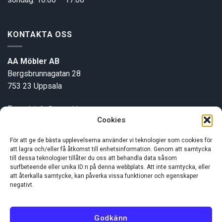
KONTAKTA OSS
AA Möbler AB
Bergsbrunnagatan 28
753 23 Uppsala
E-post:
info@aamobler.se
Cookies
Tel: 018-18 18 51
För att ge de bästa upplevelserna använder vi teknologier som cookies för
att lagra och/eller få åtkomst till enhetsinformation. Genom att samtycka
INFORMATION
till dessa teknologier tillåter du oss att behandla data såsom
surfbeteende eller unika ID:n på denna webbplats. Att inte samtycka, eller
att återkalla samtycke, kan påverka vissa funktioner och egenskaper
Om oss
negativt.
Kundservice
Godkänn