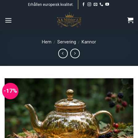
Skip
Erhållen europeisk kvalitet.
to
content
Hem
Servering
Kannor
/
/
-17%