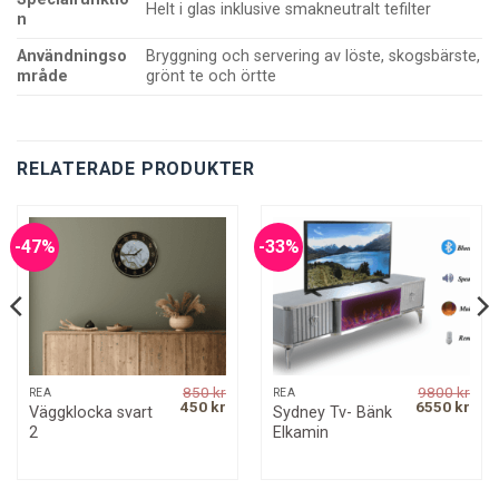
Helt i glas inklusive smakneutralt tefilter
n
Användningso
Bryggning och servering av löste, skogsbärste,
mråde
grönt te och örtte
RELATERADE PRODUKTER
-47%
-33%
850
kr
9800
kr
REA
REA
rrent
Original
Current
Original
Curr
450
kr
6550
kr
Väggklocka svart
Sydney Tv- Bänk
ice
price
price
price
pric
2
Elkamin
was:
is:
was:
is:
50 kr.
850 kr.
450 kr.
9800 kr.
6550