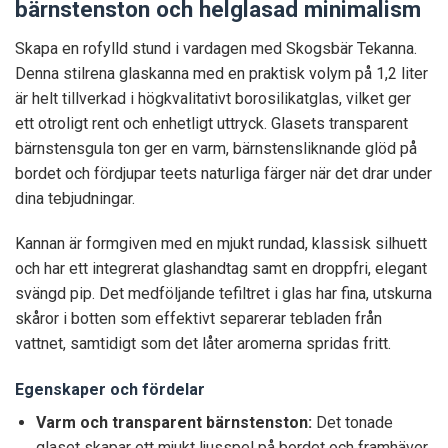
bärnstenston och helglasad minimalism
Skapa en rofylld stund i vardagen med Skogsbär Tekanna.
Denna stilrena glaskanna med en praktisk volym på 1,2 liter
är helt tillverkad i högkvalitativt borosilikatglas, vilket ger
ett otroligt rent och enhetligt uttryck. Glasets transparent
bärnstensgula ton ger en varm, bärnstensliknande glöd på
bordet och fördjupar teets naturliga färger när det drar under
dina tebjudningar.
Kannan är formgiven med en mjukt rundad, klassisk silhuett
och har ett integrerat glashandtag samt en droppfri, elegant
svängd pip. Det medföljande tefiltret i glas har fina, utskurna
skåror i botten som effektivt separerar tebladen från
vattnet, samtidigt som det låter aromerna spridas fritt.
Egenskaper och fördelar
Varm och transparent bärnstenston:
Det tonade
glaset skapar ett mjukt ljusspel på bordet och framhäver