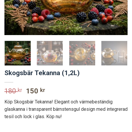
Skogsbär Tekanna (1,2L)
Original
Current
180
kr
150
kr
price
price
Köp Skogsbär Tekanna! Elegant och värmebeständig
was:
is:
glaskanna i transparent bärnstensgul design med integrerad
180 kr.
150 kr.
tesil och lock i glas. Köp nu!