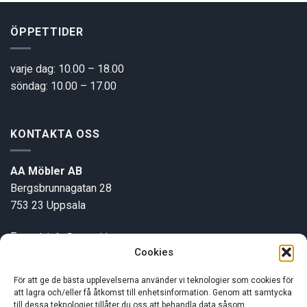
ÖPPETTIDER
varje dag: 10.00 – 18.00
söndag: 10.00 – 17.00
KONTAKTA OSS
AA Möbler AB
Bergsbrunnagatan 28
753 23 Uppsala
E-post:
info@aamobler.se
Cookies
Tel: 018-18 18 51
För att ge de bästa upplevelserna använder vi teknologier som cookies för
att lagra och/eller få åtkomst till enhetsinformation. Genom att samtycka
INFORMATION
till dessa teknologier tillåter du oss att behandla data såsom