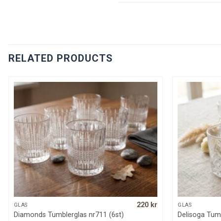
RELATED PRODUCTS
220
kr
QUICK VIEW
GLAS
GLAS
Diamonds Tumblerglas nr711 (6st)
Delisoga Tumb