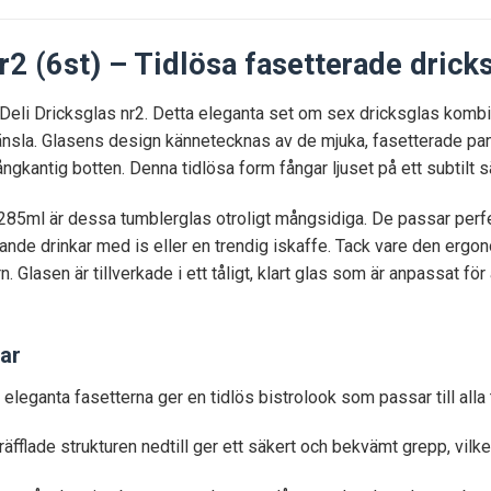
r2 (6st) – Tidlösa fasetterade dricksg
d Deli Dricksglas nr2. Detta eleganta set om sex dricksglas komb
känsla. Glasens design kännetecknas av de mjuka, fasetterade pane
ngkantig botten. Denna tidlösa form fångar ljuset på ett subtilt s
85ml är dessa tumblerglas otroligt mångsidiga. De passar perfek
skande drinkar med is eller en trendig iskaffe. Tack vare den erg
Glasen är tillverkade i ett tåligt, klart glas som är anpassat för
ar
eleganta fasetterna ger en tidlös bistrolook som passar till alla 
äfflade strukturen nedtill ger ett säkert och bekvämt grepp, vilket
e, mångkantiga basen ger glaset en låg tyngdpunkt och en robu