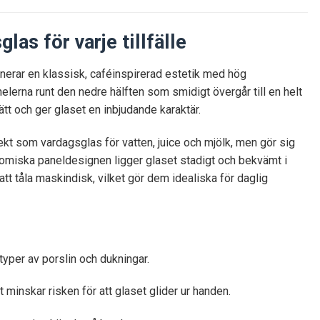
las för varje tillfälle
inerar en klassisk, caféinspirerad estetik med hög
lerna runt den nedre hälften som smidigt övergår till en helt
ätt och ger glaset en inbjudande karaktär.
t som vardagsglas för vatten, juice och mjölk, men gör sig
onomiska paneldesignen ligger glaset stadigt och bekvämt i
 att tåla maskindisk, vilket gör dem idealiska för daglig
typer av porslin och dukningar.
 minskar risken för att glaset glider ur handen.
st premiumkänsla på bordet.