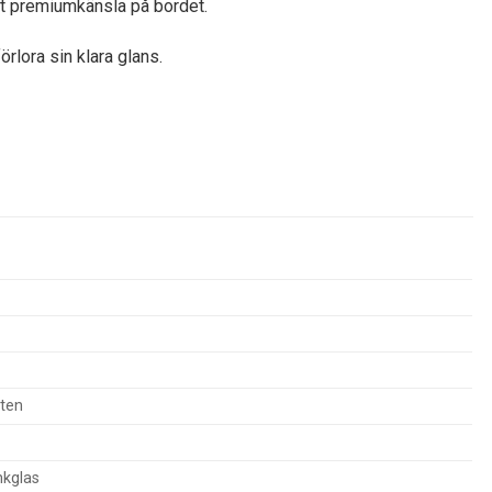
rlora sin klara glans.
tten
nkglas