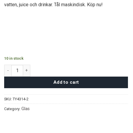
vatten, juice och drinkar. Tål maskindisk. Köp nu!
10 in stock
Deli Tumblerglas nr2 (6st) quantity
Add to cart
SKU:
TY4314-2
Glas
Category: