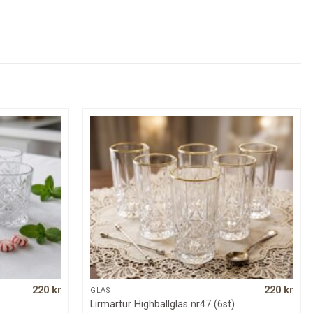
220
kr
220
kr
QUICK VIEW
GLAS
Lirmartur Highballglas nr47 (6st)