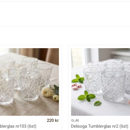
220
kr
QUICK VIEW
QUICK VIEW
GLAS
lerglas nr103 (6st)
Delisoga Tumblerglas nr2 (6st)