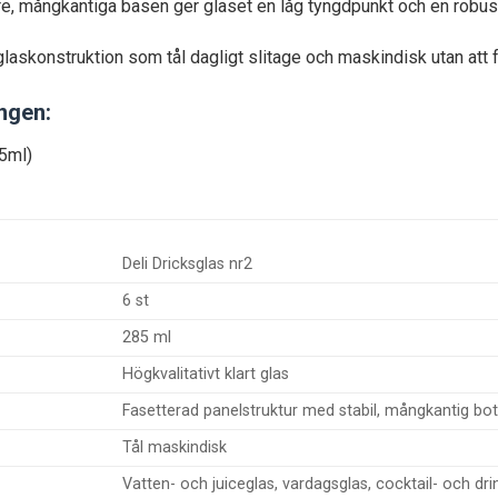
glaskonstruktion som tål dagligt slitage och maskindisk utan att fö
ingen:
85ml)
Deli Dricksglas nr2
6 st
285 ml
Högkvalitativt klart glas
Fasetterad panelstruktur med stabil, mångkantig bo
Tål maskindisk
Vatten- och juiceglas, vardagsglas, cocktail- och dri