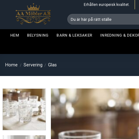
Skip
Erhållen europeisk kvalitet.
to
Search
content
for:
HEM
BELYSNING
BARN & LEKSAKER
INREDNING & DEKO
Home
Servering
Glas
/
/