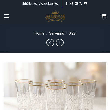
Skip
Erhållen europeisk kvalitet.
to
content
Home
Servering
Glas
/
/