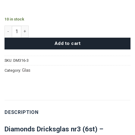
10 in stock
Diamonds Highballglas nr3 (6st) quantity
Add to cart
SKU:
DM316-3
Glas
Category:
DESCRIPTION
Diamonds Dricksglas nr3 (6st) –