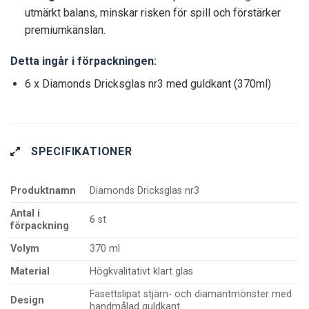
utmärkt balans, minskar risken för spill och förstärker
premiumkänslan.
Detta ingår i förpackningen:
6 x Diamonds Dricksglas nr3 med guldkant (370ml)
SPECIFIKATIONER
Produktnamn
Diamonds Dricksglas nr3
Antal i
6 st
förpackning
Volym
370 ml
Material
Högkvalitativt klart glas
Fasettslipat stjärn- och diamantmönster med
Design
handmålad guldkant