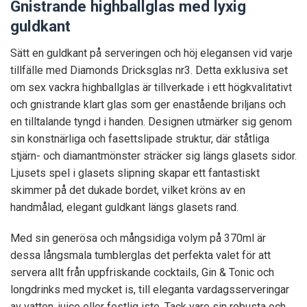
Gnistrande highballglas med lyxig
guldkant
Sätt en guldkant på serveringen och höj elegansen vid varje
tillfälle med Diamonds Dricksglas nr3. Detta exklusiva set
om sex vackra highballglas är tillverkade i ett högkvalitativt
och gnistrande klart glas som ger enastående briljans och
en tilltalande tyngd i handen. Designen utmärker sig genom
sin konstnärliga och fasettslipade struktur, där ståtliga
stjärn- och diamantmönster sträcker sig längs glasets sidor.
Ljusets spel i glasets slipning skapar ett fantastiskt
skimmer på det dukade bordet, vilket kröns av en
handmålad, elegant guldkant längs glasets rand.
Med sin generösa och mångsidiga volym på 370ml är
dessa långsmala tumblerglas det perfekta valet för att
servera allt från uppfriskande cocktails, Gin & Tonic och
longdrinks med mycket is, till eleganta vardagsserveringar
av vatten, juice eller festlig iste. Tack vare sin robusta och