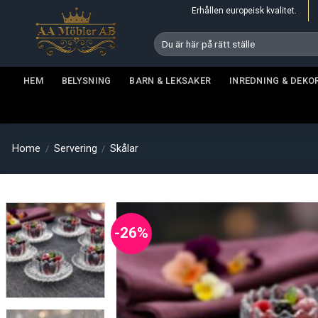
Skip
Erhållen europeisk kvalitet.
to
Search
content
for:
HEM
BELYSNING
BARN & LEKSAKER
INREDNING & DEKO
Home
Servering
Skålar
/
/
-26%