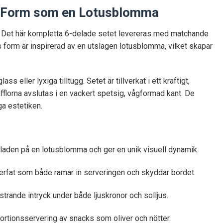
ed Form som en Lotusblomma
. Det här kompletta 6-delade setet levereras med matchande
as form är inspirerad av en utslagen lotusblomma, vilket skapar
 eller lyxiga tilltugg. Setet är tillverkat i ett kraftigt,
äfflorna avslutas i en vackert spetsig, vågformad kant. De
a estetiken.
laden på en lotusblomma och ger en unik visuell dynamik.
erfat som både ramar in serveringen och skyddar bordet.
istrande intryck under både ljuskronor och solljus.
 portionsservering av snacks som oliver och nötter.