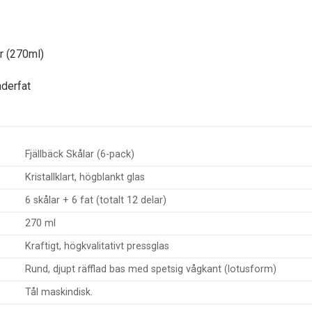
ar (270ml)
nderfat
Fjällbäck Skålar (6-pack)
Kristallklart, högblankt glas
6 skålar + 6 fat (totalt 12 delar)
270 ml
Kraftigt, högkvalitativt pressglas
Rund, djupt räfflad bas med spetsig vågkant (lotusform)
Tål maskindisk.