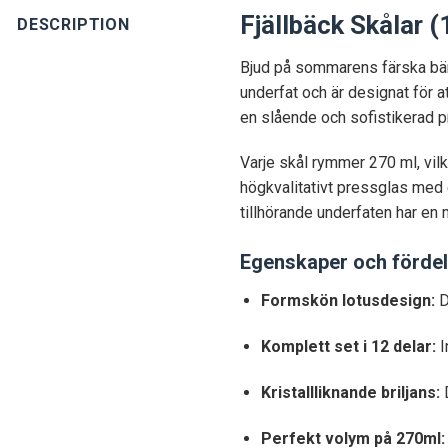
Fjällbäck Skålar
DESCRIPTION
Bjud på sommarens färska bär, 
underfat och är designat för a
en slående och sofistikerad p
Varje skål rymmer 270 ml, vilket
högkvalitativt pressglas med e
tillhörande underfaten har en
Egenskaper och fördel
Formskön lotusdesign:
D
Komplett set i 12 delar:
I
Kristallliknande briljans:
D
Perfekt volym på 270ml: