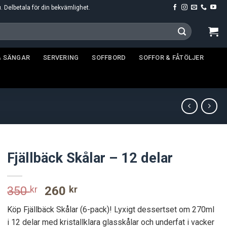
u. Delbetala för din bekvämlighet.
& SÄNGAR
SERVERING
SOFFBORD
SOFFOR & FÅTÖLJER
Fjällbäck Skålar – 12 delar
Original
Current
350
kr
260
kr
price
price
Köp Fjällbäck Skålar (6-pack)! Lyxigt dessertset om 270ml
was:
is:
i 12 delar med kristallklara glasskålar och underfat i vacker