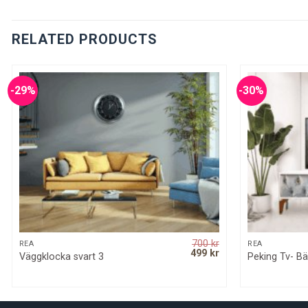
RELATED PRODUCTS
-29%
-30%
700
kr
QUICK VIEW
REA
REA
rrent
Original
Current
499
kr
Väggklocka svart 3
Peking Tv- B
ice
price
price
was:
is:
000 kr.
700 kr.
499 kr.