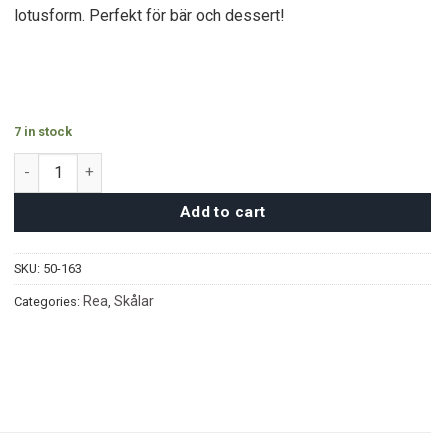
350 kr.
260 kr.
lotusform. Perfekt för bär och dessert!
7 in stock
Fjällbäck Skålar - 12 delar quantity
Add to cart
SKU:
50-163
Rea
Skålar
Categories:
,