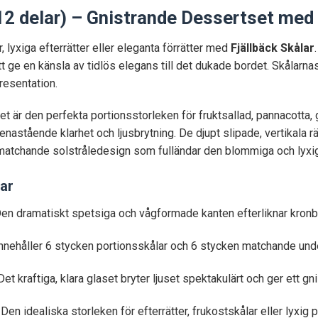
 (12 delar) – Gnistrande Dessertset m
lyxiga efterrätter eller eleganta förrätter med
Fjällbäck Skålar
tt ge en känsla av tidlös elegans till det dukade bordet. Skålarn
resentation.
 är den perfekta portionsstorleken för fruktsallad, pannacotta, glass
nastående klarhet och ljusbrytning. De djupt slipade, vertikala r
 matchande solstråledesign som fulländar den blommiga och lyxig
ar
en dramatiskt spetsiga och vågformade kanten efterliknar kronb
nnehåller 6 stycken portionsskålar och 6 stycken matchande und
et kraftiga, klara glaset bryter ljuset spektakulärt och ger ett gn
Den idealiska storleken för efterrätter, frukostskålar eller lyxig