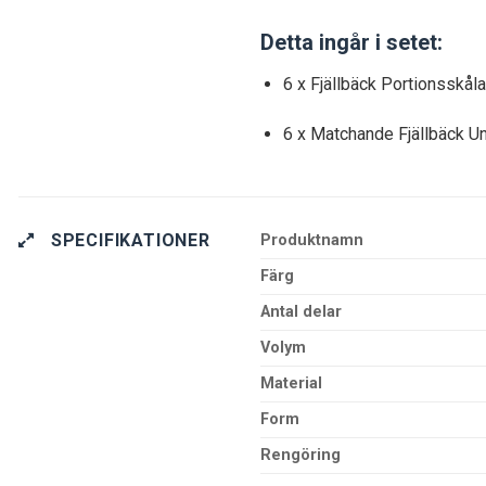
Detta ingår i setet:
6 x Fjällbäck Portionsskål
6 x Matchande Fjällbäck U
SPECIFIKATIONER
Produktnamn
Färg
Antal delar
Volym
Material
Form
Rengöring