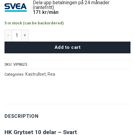
Dela upp betalningen på 24 månader
(räntefritt)
171
kr/mån
5 in stock (can be backordered)
HK Grytset 10 delar – Svart quantity
Add to cart
SKU:
VIP8625
Kastrullset
Rea
Categories:
,
DESCRIPTION
HK Grytset 10 delar – Svart