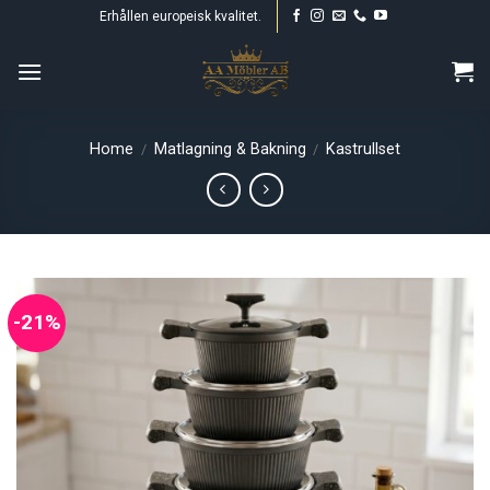
Skip
Erhållen europeisk kvalitet.
to
content
Home
Matlagning & Bakning
Kastrullset
/
/
-21%