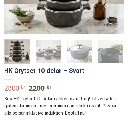
HK Grytset 10 delar – Svart
Original
Current
2800
kr
2200
kr
price
price
Köp HK Grytset 10 delar i stilren svart färg! Tillverkade i
was:
is:
gjuten aluminium med premium non-stick i granit. Passar
2800 kr.
2200 kr.
alla spisar inklusive induktion. Beställ nu!