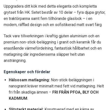
Uppgradera ditt kök med detta eleganta och kompletta
grytset från HK. Setet består av 10 delar – fyra djupa grytor,
en traktörpanna samt fem tillhörande glaslock – i en
modern, räfflad design och en sofistikerad matt svart färg.
Tack vare tillverkningen i kraftig gjuten aluminium och en
premium non-stick-beläggning i granit och keramik får du
enastående värmefördelning, fantastisk hållbarhet och en
matlagning där ingredienserna släpper helt utan
ansträngning.
Egenskaper och fördelar
Hälsosam matlagning:
Non-stick-beläggningen i
nanogranit kräver minimalt med fett vid matlagning. Helt
fri från skadliga ämnen –
FRI FRÅN PFOA, BLY OCH
KADMIUM
.
Slitstarkt material:
Konstruerad med en kärna av