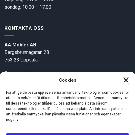
söndag: 10.00 – 17.00
KONTAKTA OSS
AA Möbler AB
Bergsbrunnagatan 28
753 23 Uppsala
E-post:
info@aamobler.se
Cookies
Tel: 018-18 18 51
För att ge de bästa upplevelserna använder vi teknologier som cookies för
att lagra och/eller få åtkomst till enhetsinformation. Genom att samtycka
INFORMATION
till dessa teknologier tillåter du oss att behandla data såsom
surfbeteende eller unika ID:n på denna webbplats. Att inte samtycka, eller
att återkalla samtycke, kan påverka vissa funktioner och egenskaper
Om oss
negativt.
Kundservice