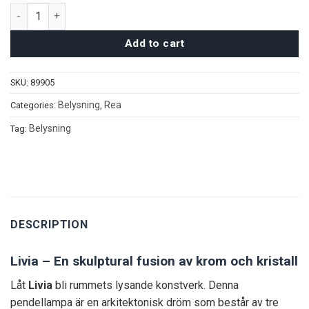
Livia taklampa quantity
Add to cart
SKU:
89905
Belysning
Rea
Categories:
,
Belysning
Tag:
DESCRIPTION
Livia – En skulptural fusion av krom och kristall
Låt
Livia
bli rummets lysande konstverk. Denna
pendellampa är en arkitektonisk dröm som består av tre