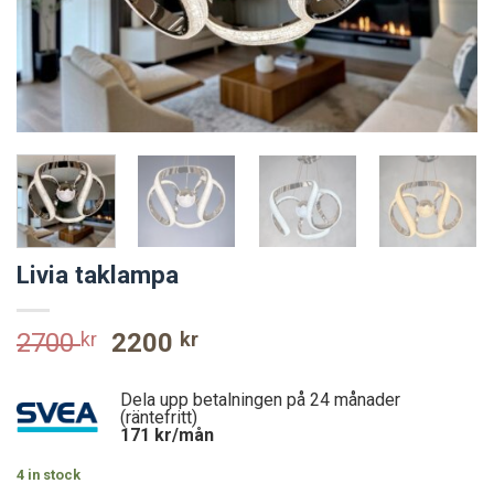
Livia taklampa
Original
Current
2700
kr
2200
kr
price
price
was:
is:
Dela upp betalningen på 24 månader
2700 kr.
2200 kr.
(räntefritt)
171
kr/mån
4 in stock