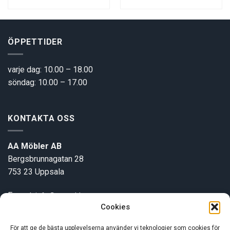
00 kr.
3500 kr.
2900 kr.
3400 kr.
2900
ÖPPETTIDER
varje dag: 10.00 – 18.00
söndag: 10.00 – 17.00
KONTAKTA OSS
AA Möbler AB
Bergsbrunnagatan 28
753 23 Uppsala
E-post:
info@aamobler.se
Cookies
Tel: 018-18 18 51
För att ge de bästa upplevelserna använder vi teknologier som cookies för