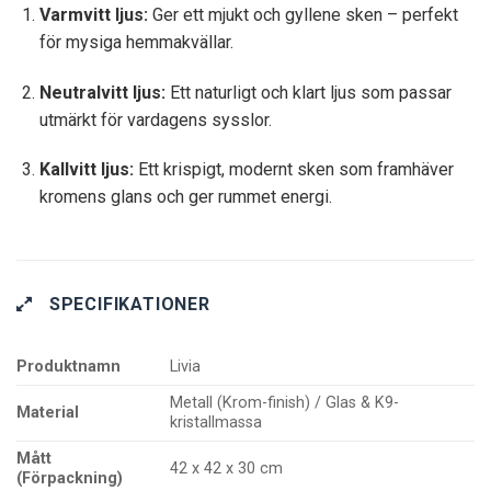
Varmvitt ljus:
Ger ett mjukt och gyllene sken – perfekt
för mysiga hemmakvällar.
Neutralvitt ljus:
Ett naturligt och klart ljus som passar
utmärkt för vardagens sysslor.
Kallvitt ljus:
Ett krispigt, modernt sken som framhäver
kromens glans och ger rummet energi.
SPECIFIKATIONER
Produktnamn
Livia
Metall (Krom-finish) / Glas & K9-
Material
kristallmassa
Mått
42 x 42 x 30 cm
(Förpackning)