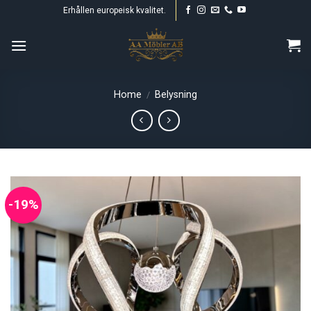
Skip
Erhållen europeisk kvalitet.
to
content
Home
Belysning
/
-19%