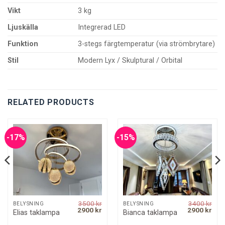
Vikt
3 kg
Ljuskälla
Integrerad LED
Funktion
3-stegs färgtemperatur (via strömbrytare)
Stil
Modern Lyx / Skulptural / Orbital
RELATED PRODUCTS
-17%
-15%
3500
kr
3400
kr
BELYSNING
BELYSNING
rrent
Original
Current
Original
Curr
2900
kr
2900
kr
Elias taklampa
Bianca taklampa
ice
price
price
price
pric
was:
is:
was:
is: