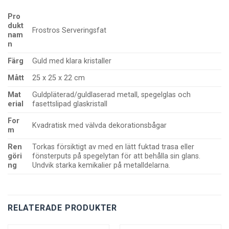
Pro
dukt
Frostros Serveringsfat
nam
n
Färg
Guld med klara kristaller
Mått
25 x 25 x 22 cm
Mat
Guldpläterad/guldlaserad metall, spegelglas och
erial
fasettslipad glaskristall
For
Kvadratisk med välvda dekorationsbågar
m
Ren
Torkas försiktigt av med en lätt fuktad trasa eller
göri
fönsterputs på spegelytan för att behålla sin glans.
ng
Undvik starka kemikalier på metalldelarna.
RELATERADE PRODUKTER