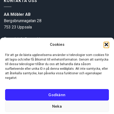
KONTAKTA OSS
AA Möbler AB
Bergsbrunnagatan 28
753 23 Uppsala
E-post:
info@aamobler.se
Cookies
Tel: 018-18 18 51
För att ge de bästa upplevelserna använder vi teknologier som cookies för
att lagra och/eller få åtkomst till enhetsinformation. Genom att samtycka
INFORMATION
till dessa teknologier tillåter du oss att behandla data såsom
surfbeteende eller unika ID:n på denna webbplats. Att inte samtycka, eller
att återkalla samtycke, kan påverka vissa funktioner och egenskaper
Om oss
negativt.
Kundservice
Godkänn
Neka
Visa
MasterCard
Swish
(SE)