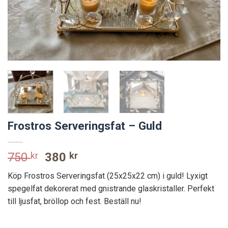
Frostros Serveringsfat – Guld
Original
Current
750
kr
380
kr
price
price
Köp Frostros Serveringsfat (25x25x22 cm) i guld! Lyxigt
was:
is:
spegelfat dekorerat med gnistrande glaskristaller. Perfekt
750 kr.
380 kr.
till ljusfat, bröllop och fest. Beställ nu!