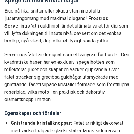
Spegelfat med Kristallbågar
Bjud på fika, snittar eller skapa stämningsfulla
ljusarrangemang med maximal elegans!
Frostros
Serveringsfat
i guldfinish är det ultimata valet för dig som
vill lyfta dukningen till nästa nivå, oavsett om det vankas
bröllop, nyårsfest, dop eller ett lyxigt söndagsfika.
Serveringsfatet är designat som ett smycke för bordet. Den
kvadratiska basen har en exklusiv spegelbotten som
reflekterar ljuset och skapar en vacker djupkänsla. Över
fatet sträcker sig graciösa guldbågar utsmyckade med
gnistrande, fasettslipade kristaller formade som frostnupna
rosenblad, vilka möts i en praktisk och dekorativ
diamantknopp i mitten.
Egenskaper och fördelar
Gnistrande kristallknoppar:
Fatet är rikligt dekorerat
med vackert slipade glaskristaller längs sidorna som