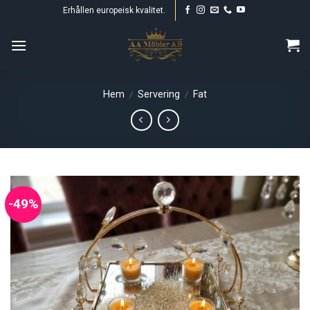
Skip
Erhållen europeisk kvalitet.
to
content
Hem
Servering
Fat
/
/
-49%